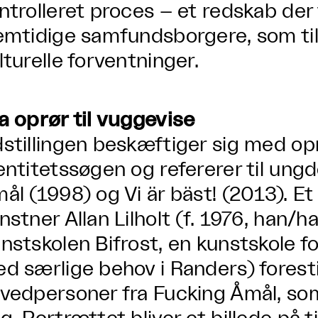
ntrolleret proces – et redskab der 
emtidige samfundsborgere, som til
lturelle forventninger.
a oprør til vuggevise
stillingen beskæftiger sig med op
entitetssøgen og refererer til un
ål (1998) og Vi är bäst! (2013). E
nstner Allan Lilholt (f. 1976, han/h
nstskolen Bifrost, en kunstskole f
d særlige behov i Randers) foresti
vedpersoner fra Fucking Åmål, som