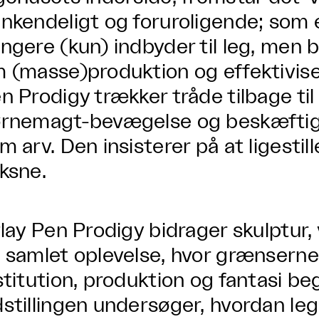
nkendeligt og foruroligende; som 
ngere (kun) indbyder til leg, men 
 (masse)produktion og effektiviser
n Prodigy trækker tråde tilbage ti
rnemagt-bevægelse og beskæftig
m arv. Den insisterer på at ligestil
ksne.
Play Pen Prodigy bidrager skulptur, v
 samlet oplevelse, hvor grænsern
stitution, produktion og fantasi be
stillingen undersøger, hvordan le