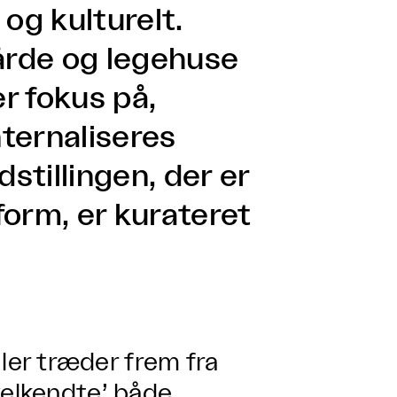
og kulturelt.
årde og legehuse
r fokus på,
ternaliseres
stillingen, der er
form, er kurateret
er træder frem fra
velkendte’ både