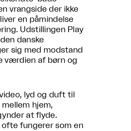
en vrangside der ikke
bliver en påmindelse
ing. Udstillingen Play
l den danske
er sig med modstand
le værdien af børn og
ideo, lyd og duft til
e mellem hjem,
gynder at flyde.
g ofte fungerer som en