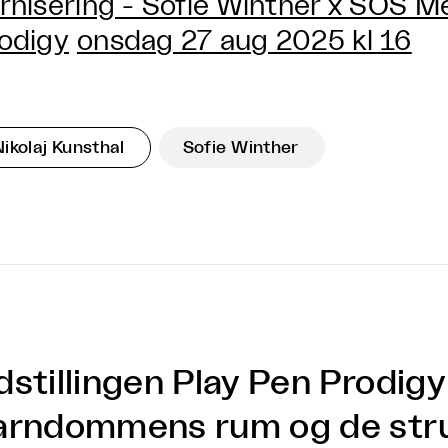
rnisering - Sofie Winther x SOS M
odigy
onsdag 27 aug 2025 kl 16
Nikolaj Kunsthal
Sofie Winther
dstillingen Play Pen Prodig
arndommens rum og de stru