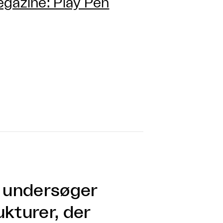
egazine: Play Pen
y undersøger
kturer, der