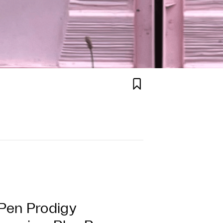

 Pen Prodigy