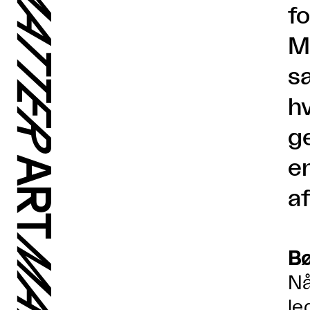
fo
M
s
h
g
e
a
Bø
Nå
le