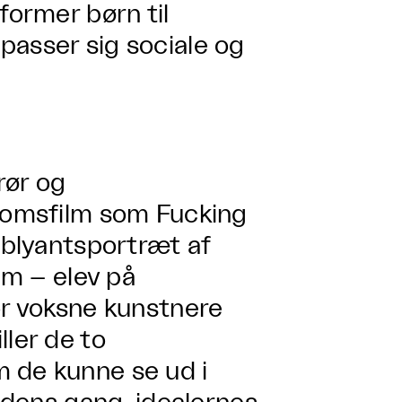
former børn til
passer sig sociale og
rør og
gdomsfilm som Fucking
t blyantsportræt af
am – elev på
or voksne kunstnere
ller de to
 de kunne se ud i