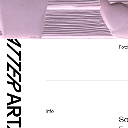
Foto
info
So