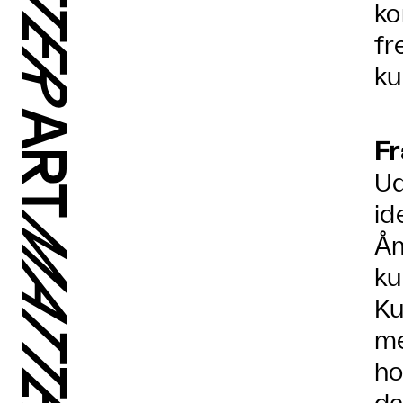
ko
fr
ku
Fr
Ud
id
Åm
ku
Ku
me
ho