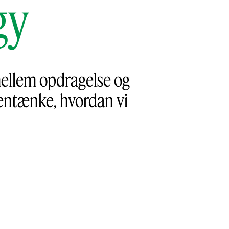
gy
 mellem opdragelse og
 gentænke, hvordan vi