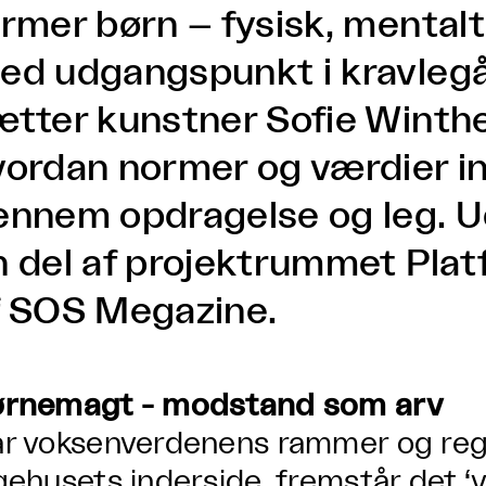
rmer børn – fysisk, mentalt 
ed udgangspunkt i kravleg
ætter kunstner Sofie Winthe
vordan normer og værdier in
ennem opdragelse og leg. Ud
n del af projektrummet Plat
f SOS Megazine.
rnemagt - modstand som arv
r voksenverdenens rammer og regl
gehusets inderside, fremstår det ‘