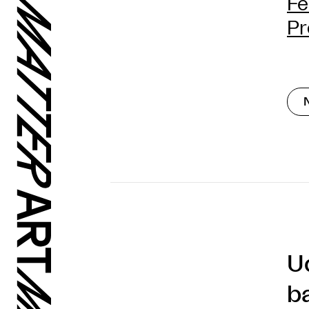
Fe
Pr
U
b