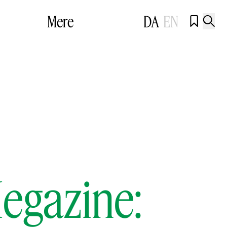
Mere
DA
EN


Megazine: