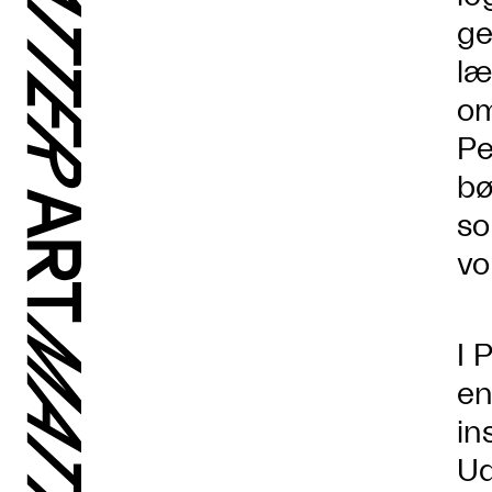
ge
læ
om
Pe
bø
so
vo
I 
en
in
Ud