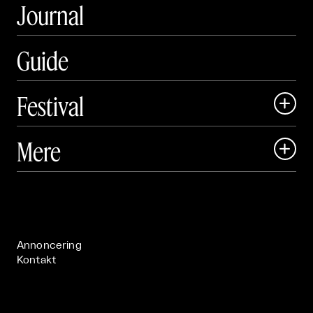
Journal
Guide
Festival

Art Matter Local

Mere

Art Matter Festival

Om

Live

Publikationer

Annoncering
Kontakt