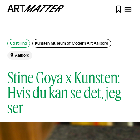

Udstilling
Kunsten Museum of Modern Art Aalborg

Aalborg
Stine Goya x Kunsten:
Hvis du kan se det, jeg
ser