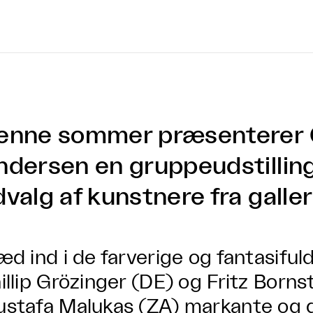
enne sommer præsenterer G
ndersen en gruppeudstilling
dvalg af kunstnere fra galle
æd ind i de farverige og fantasiful
illip Grözinger (DE) og Fritz Borns
stafa Malukas (ZA) markante og 