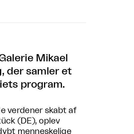
alerie Mikael
, der samler et
riets program.
de verdener skabt af
tück (DE), oplev
dybt menneskelige