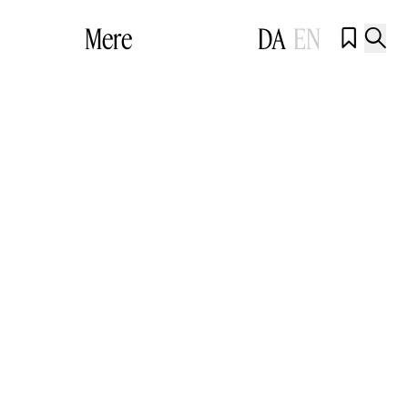
Mere
DA
EN

