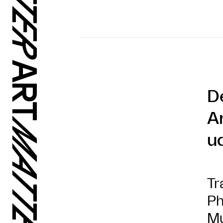
D
A
u
Tr
Ph
Mu