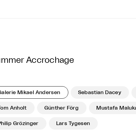
ummer Accrochage
Galerie Mikael Andersen
Sebastian Dacey
Tom Anholt
Günther Förg
Mustafa Maluk
Philip Grözinger
Lars Tygesen