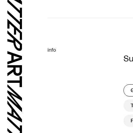
info
S