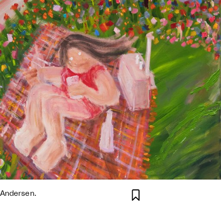

l Andersen.