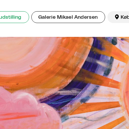
dstilling
Galerie Mikael Andersen

Kø