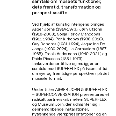
samtale om museets funktioner,
dets fremtid, transformation og
perspektivskifte
Ved hjælp af kunstig intelligens bringes
Asger Jorns (1914-1973), Jørn Utzons
(1918-2008), Sonja Ferlov Mancobas
(1911-1984), Per Kirkebys (1938-2018),
Guy Debords (1931-1994), Jaqueline De
Jongs (1939-2024), Le Corbusiers (1887-
1965), Troels Andersens (1940-2021) og
Pablo Picassos (1881-1973)
tankeverdener til live og muliggør en
samtale med SUPERFLEX på tværs af tid
om nye og fremtidige perspektiver på det
museale format.
Under titlen ASGER JORN & SUPERFLEX
– SUPERCONVERSATION præsenteres et
radikalt partnerskab mellem SUPERFLEX
og Museum Jorn, der udmønter sig i
gennemgribende installationer,
nytænkende værkpræsentationer og en