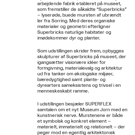
arbejdende fabrik etableret på museet,
som fremstiller de såkaldte “Superbricks”
– lyserøde, buede mursten af ubrændt
ler fra Sorring. Med deres organiske
materialer og geometri efterligner
Superbricks naturlige habitater og
imødekommer dyr og planter.
Som udstillingen skrider frem, opbygges
skulpturer af Superbricks på museet, der
igangsætter visionære idéer for
formgivning, materialevalg og arkitektur
ud fra tanker om økologiske miljøer,
bæredygtighed samt plante- og
dyrearters sameksistens og trivsel i en
menneskeskabt ramme.
I udstillingen besjæler SUPERFLEX
samtalen om et nyt Museum Jorn med en
kunstnerisk nerve. Murstenene er både
et symbolsk og konkret element –
materielt, immaterielt og relationelt – der
peger mod en egentlig arkitektonisk