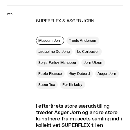
info
SUPERFLEX & ASGER JORN
Museum Jorn
Troels Andersen
Jaqueline De Jong
Le Corbusier
Sonja Ferlov Mancoba
Jørn Utzon
Pablo Picasso
Guy Debord
Asger Jorn
Superflex
Per Kirkeby
I efterårets store særudstilling
træder Asger Jorn og andre store
kunstnere fra museets samling ind i
kollektivet SUPERFLEX til en