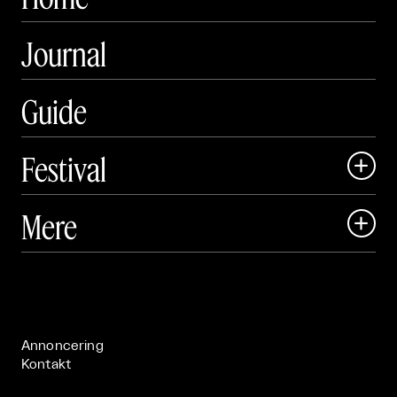
Journal
Guide
Festival

Art Matter Local

Mere

Art Matter Festival

Om

Live

Publikationer

Annoncering
Kontakt