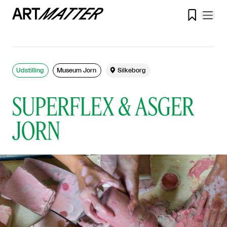

Udstilling
Museum Jorn

Silkeborg
SUPERFLEX & ASGER
JORN