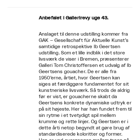
Anbefalet i Gallerirevy uge 43.
Anslaget til denne udstilling kommer fra
GAK – Gesellschaft für Aktuelle Kunst’s
samtidige retrospektive Ib Geertsen
udstilling. Som et lille indblik i det store
livsværk de viser i Bremen, præsenterer
Galleri Tom Christoffersen et udvalg af Ib
Geertsens gouacher. De er alle fra
1950’erne, årtiet, hvor Geertsen kan
siges at færdiggøre fundamentet for sit
kunstneriske livsværk. Så trods de aldrig
før er vist, er gouacherne skabt da
Geertsens konkrete dynamiske udtryk er
på sit højeste. Her har han fundet frem til
sin rytme i et tvetydigt spil mellem
krumme og rette linjer. Og Geertsen er i
dette årti netop begyndt at gøre brug af
standardiserede koloritter og former.