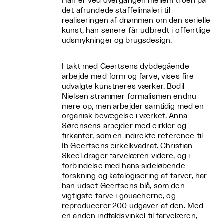
Han er ved overgangen mellem troen på
det afrundede staffelimaleri til
realiseringen af drømmen om den serielle
kunst, han senere får udbredt i offentlige
udsmykninger og brugsdesign.
I takt med Geertsens dybdegående
arbejde med form og farve, vises fire
udvalgte kunstneres værker. Bodil
Nielsen strammer formalismen endnu
mere op, men arbejder samtidig med en
organisk bevægelse i værket. Anna
Sørensens arbejder med cirkler og
firkanter, som en indirekte reference til
Ib Geertsens cirkelkvadrat. Christian
Skeel drager farvelæren videre, og i
forbindelse med hans sideløbende
forskning og katalogisering af farver, har
han udset Geertsens blå, som den
vigtigste farve i gouacherne, og
reproducerer 200 udgaver af den. Med
en anden indfaldsvinkel til farvelæren,