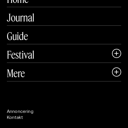
Journal
Guide
Festival

Art Matter Local

Mere

Art Matter Festival

Om

Live

Publikationer

Annoncering
Kontakt