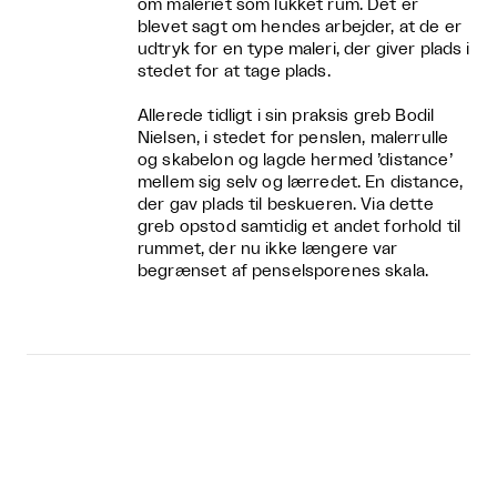
om maleriet som lukket rum. Det er
blevet sagt om hendes arbejder, at de er
udtryk for en type maleri, der giver plads i
stedet for at tage plads.
Allerede tidligt i sin praksis greb Bodil
Nielsen, i stedet for penslen, malerrulle
og skabelon og lagde hermed ’distance’
mellem sig selv og lærredet. En distance,
der gav plads til beskueren. Via dette
greb opstod samtidig et andet forhold til
rummet, der nu ikke længere var
begrænset af penselsporenes skala.
Relaterede events



