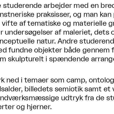
 studerende arbejder med en bred 
nstneriske praksisser, og man kan 
 vifte af tematiske og materielle g
r undersøgelser af maleriet, dets 
nceptuelle natur. Andre studerend
d fundne objekter både gennem fi
m skulpturelt i spændende arran
k ned i temaer som camp, ontolo
dsalder, billedets semiotik samt et 
ndværksmæssige udtryk fra de st
erter og hjerner.