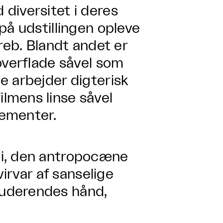
diversitet i deres
på udstillingen opleve
reb. Blandt andet er
overflade såvel som
e arbejder digterisk
lmens linse såvel
gementer.
gi, den antropocæne
virvar af sanselige
uderendes hånd,