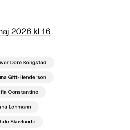
aj 2026 kl 16
iver Doré Kongstad
una Gitt-Henderson
fia Constantino
ana Lohmann
ohde Skovlunde