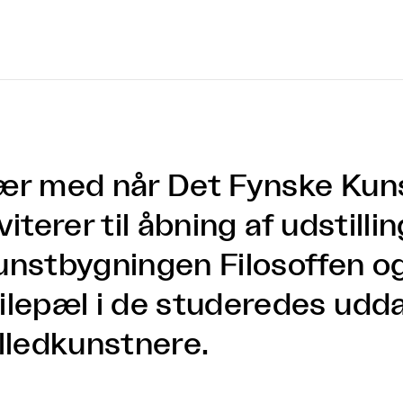
ær med når Det Fynske Kun
viterer til åbning af udstillin
unstbygningen Filosoffen og
ilepæl i de studeredes udd
illedkunstnere.