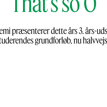
That’s so O
i præsenterer dette års 3. års-udst
studerendes grundforløb, nu halvvejs