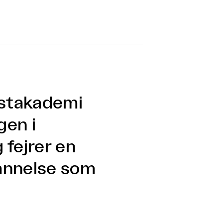
stakademi
gen i
 fejrer en
annelse som