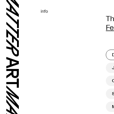
info
Th
Fe