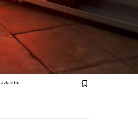

kovlunde.