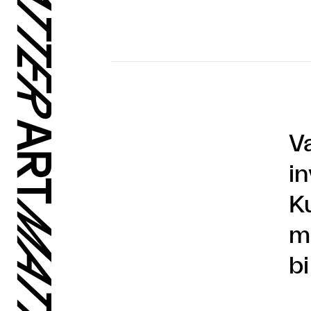
V
in
K
m
b