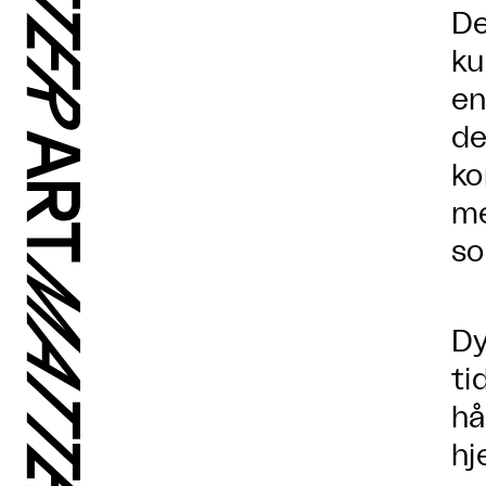
De
ku
en
de
ko
me
so
Dy
ti
hå
hj