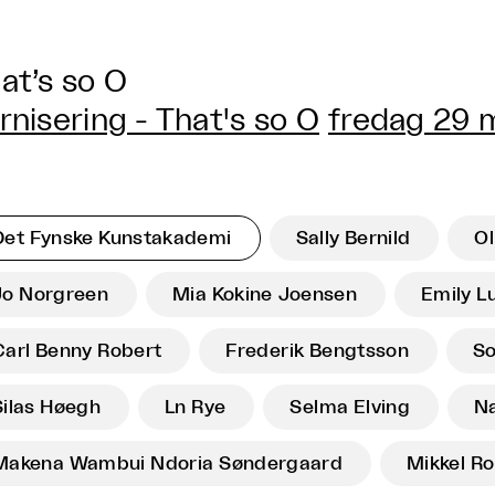
at’s so O
rnisering - That's so O
fredag 29 m
Det Fynske Kunstakademi
Sally Bernild
Ol
Jo Norgreen
Mia Kokine Joensen
Emily L
Carl Benny Robert
Frederik Bengtsson
So
Silas Høegh
Ln Rye
Selma Elving
N
Makena Wambui Ndoria Søndergaard
Mikkel R