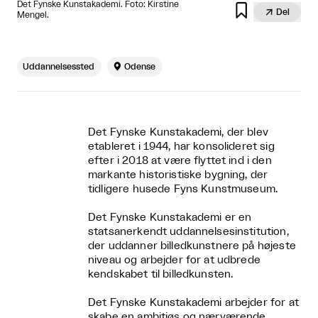
Det Fynske Kunstakademi. Foto: Kirstine


Del
Mengel.
Uddannelsessted

Odense
Det Fynske Kunstakademi, der blev
etableret i 1944, har konsolideret sig
efter i 2018 at være flyttet ind i den
markante historistiske bygning, der
tidligere husede Fyns Kunstmuseum.
Det Fynske Kunstakademi er en
statsanerkendt uddannelsesinstitution,
der uddanner billedkunstnere på højeste
niveau og arbejder for at udbrede
kendskabet til billedkunsten.
Det Fynske Kunstakademi arbejder for at
skabe en ambitiøs og nærværende