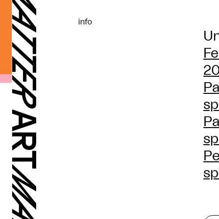
info
Un
Fe
20
Pa
sp
Pa
sp
Pe
sp