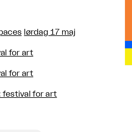
spaces
lørdag 17 maj
l for art
l for art
estival for art