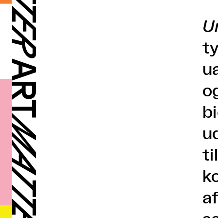
U
t
u
o
bi
ud
t
ko
a