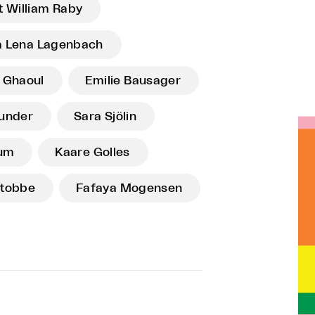
t William Raby
a Lena Lagenbach
 Ghaoul
Emilie Bausager
Funder
Sara Sjölin
um
Kaare Golles
Stobbe
Fafaya Mogensen