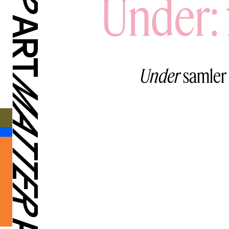
Under: 
Under
samler 