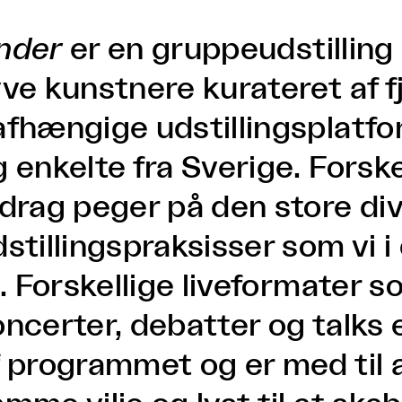
nder
er en gruppeudstilling
yve kunstnere kurateret af f
afhængige udstillingsplatf
g enkelte fra Sverige. Forsk
drag peger på den store dive
stillingspraksisser som vi i
il. Forskellige liveformater
ncerter, debatter og talks e
f programmet og er med til 