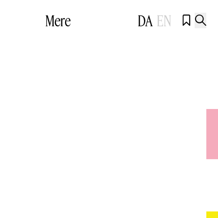
Mere
DA
EN

