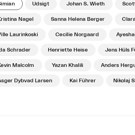
Simian
Udsigt
Johan S. Wieth
Scot
Kristina Nagel
Sanna Helena Berger
Clar
ille Laurinkoski
Cecilie Norgaard
Ayesha
Ida Schrader
Henriette Heise
Jens Hüls 
Kevin Malcolm
Yazan Khalili
Anders Herg
Asger Dybvad Larsen
Kai Führer
Nikolaj 