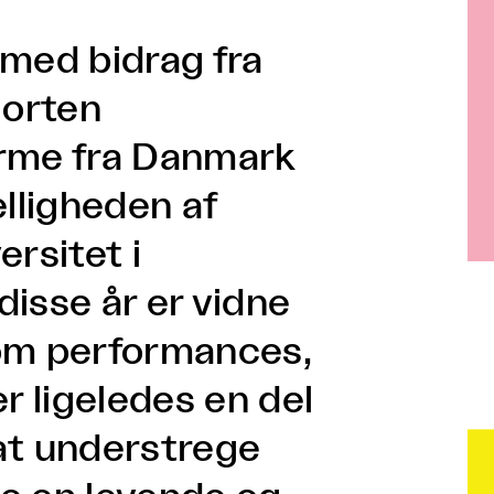
 med bidrag fra
jorten
orme fra Danmark
elligheden af
rsitet i
 disse år er vidne
 som performances,
r ligeledes en del
at understrege