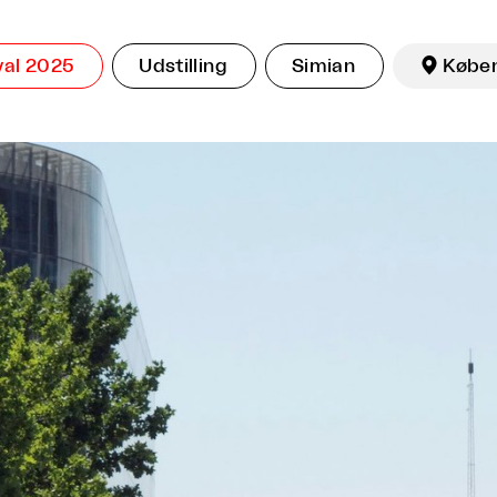
val 2025
Udstilling
Simian

Købe