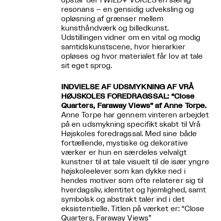
opstår der i
WILD+ VOICES
en særlig
resonans – en gensidig udveksling og
opløsning af grænser mellem
kunsthåndværk og billedkunst.
Udstillingen vidner om en vital og modig
samtidskunstscene, hvor hierarkier
opløses og hvor materialet får lov at tale
sit eget sprog.
INDVIELSE AF UDSMYKNING AF VRÅ
HØJSKOLES FOREDRAGSSAL: “Close
Quarters, Faraway Views” af Anne Torpe.
Anne Torpe har gennem vinteren arbejdet
på en udsmykning specifikt skabt til Vrå
Højskoles foredragssal. Med sine både
fortællende, mystiske og dekorative
værker er hun en særdeles velvalgt
kunstner til at tale visuelt til de især yngre
højskoleelever som kan dykke ned i
hendes motiver som ofte relaterer sig til
hverdagsliv, identitet og hjemlighed, samt
symbolsk og abstrakt taler ind i det
eksistentielle. Titlen på værket er: “Close
Quarters, Faraway Views”