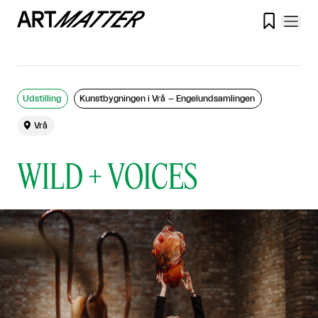

Udstilling
Kunstbygningen i Vrå – Engelundsamlingen

Vrå
WILD + VOICES