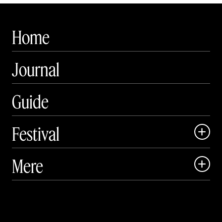
Home
Journal
Guide
Festival

Art Matter Local

Mere

Art Matter Festival

Om

Live

Publikationer
