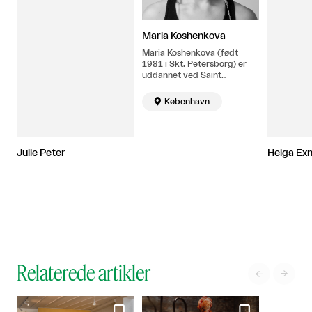
Maria Koshenkova
Maria Koshenkova (født
1981 i Skt. Petersborg) er
uddannet ved Saint
Petersburg Stieglitz State
Academy of Art and Design

København
(1998 – 2004) og Det
Kongelige Danske Akademi
på Glas og Keramik (2004-
2006). Hun bor og arbejder i
Julie Peter
Helga Ex
København.
Relaterede artikler

