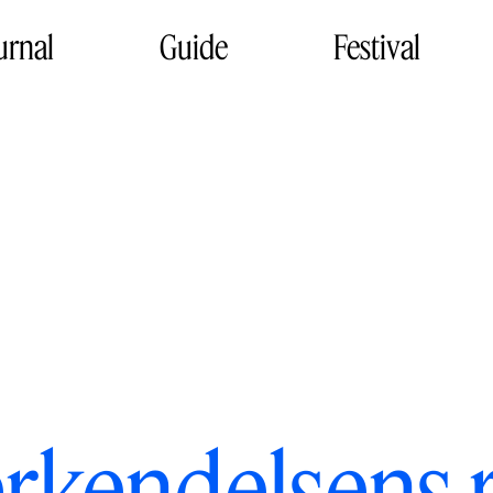
urnal
Guide
Festival
rkendelsens ro