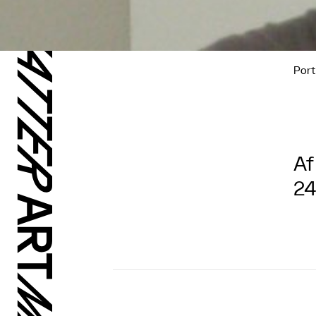
Port
Af
24