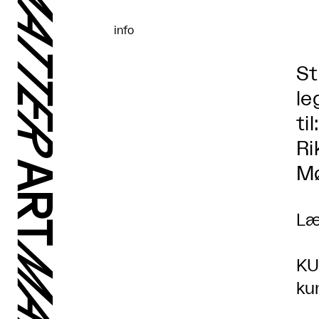
info
St
le
til:
Ri
Mø
Læ
KU
ku