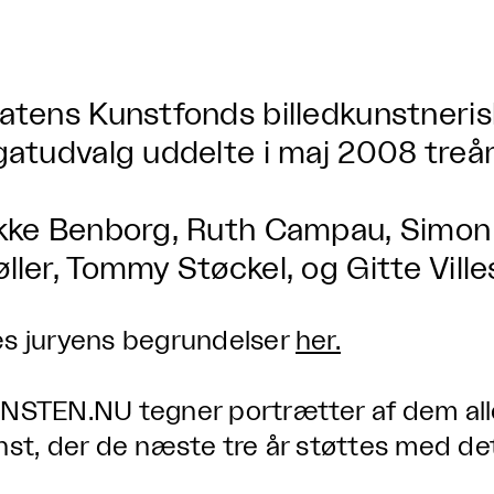
atens Kunstfonds billedkunstneris
gatudvalg uddelte i maj 2008 treår
kke Benborg, Ruth Campau, Simon 
ller, Tommy Støckel, og Gitte Ville
s juryens begrundelser
her.
NSTEN.NU tegner portrætter af dem all
nst, der de næste tre år støttes med det