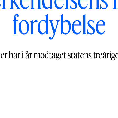
fordybelse
r har i år modtaget statens treårig