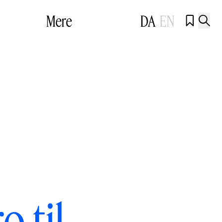
Mere
DA
EN


 til