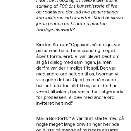
I har fået i opdrag at vække den store
samling af 700 års kunsthistorie til live
og reaktivere den, så nye generationer
kan inviteres ind i kunsten. Kan I beskrive
jeres proces op til det nu næsten
færdige filmværk?
Kirsten Astrup: ”Opgaven, så at sige, var
på samme tid et benspænd og meget
åbent formuleret. Vi var blevet bedt om
at gå i dialog med samlingen, ja, men
derfra var der rimeligt frit spil. Det var
med andre ord helt op til os, hvordan vi
ville gribe det an. Og at man på museet
har haft så stor tillid til os, som det har
været tilfældet, har været helt afgørende
for processen. Vi blev med andre ord
inviteret helt ind.”
Maria Bordorff: “Vi var til at starte med på
nogle meget lange omvisninger herinde
og hilste på mange af museets ansatte.