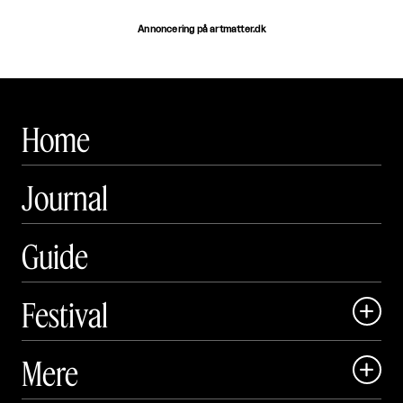
Annoncering på artmatter.dk
Home
Journal
Guide
Festival

Art Matter Local

Mere

Art Matter Festival
