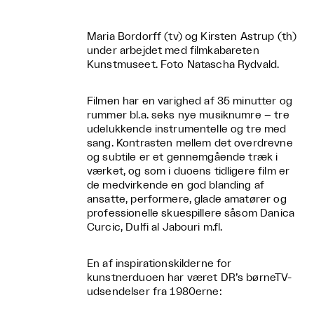
Maria Bordorff (tv) og Kirsten Astrup (th)
under arbejdet med filmkabareten
Kunstmuseet. Foto Natascha Rydvald.
Filmen har en varighed af 35 minutter og
rummer bl.a. seks nye musiknumre – tre
udelukkende instrumentelle og tre med
sang. Kontrasten mellem det overdrevne
og subtile er et gennemgående træk i
værket, og som i duoens tidligere film er
de medvirkende en god blanding af
ansatte, performere, glade amatører og
professionelle skuespillere såsom Danica
Curcic, Dulfi al Jabouri m.fl.
En af inspirationskilderne for
kunstnerduoen har været DR’s børneTV-
udsendelser fra 1980erne: