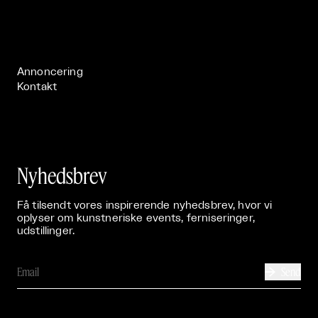
Om

Live

Publikationer

Annoncering
Kontakt
Nyhedsbrev
Få tilsendt vores inspirerende nyhedsbrev, hvor vi
oplyser om kunstneriske events, ferniseringer,
udstillinger.
Send
