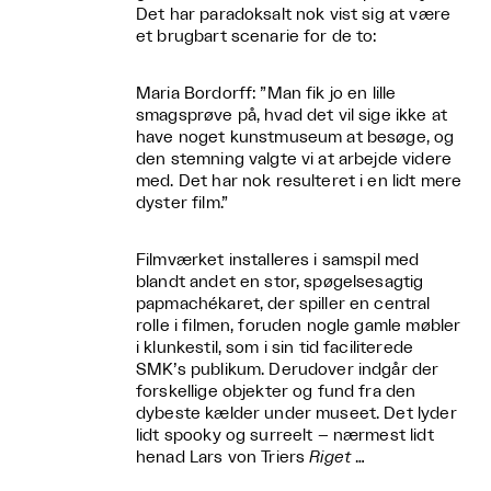
Det har paradoksalt nok vist sig at være
et brugbart scenarie for de to:
Maria Bordorff: ”Man fik jo en lille
smagsprøve på, hvad det vil sige ikke at
have noget kunstmuseum at besøge, og
den stemning valgte vi at arbejde videre
med. Det har nok resulteret i en lidt mere
dyster film.”
Filmværket installeres i samspil med
blandt andet en stor, spøgelsesagtig
papmachékaret, der spiller en central
rolle i filmen, foruden nogle gamle møbler
i klunkestil, som i sin tid faciliterede
SMK’s publikum. Derudover indgår der
forskellige objekter og fund fra den
dybeste kælder under museet. Det lyder
lidt spooky og surreelt – nærmest lidt
henad Lars von Triers
Riget
…