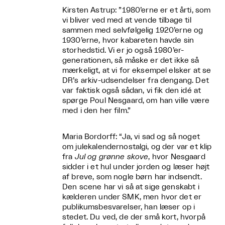
Kirsten Astrup: ”1980’erne er et årti, som
vi bliver ved med at vende tilbage til
sammen med selvfølgelig 1920’erne og
1930’erne, hvor kabareten havde sin
storhedstid. Vi er jo også 1980’er-
generationen, så måske er det ikke så
mærkeligt, at vi for eksempel elsker at se
DR’s arkiv-udsendelser fra dengang. Det
var faktisk også sådan, vi fik den idé at
spørge Poul Nesgaard, om han ville være
med i den her film.”
Maria Bordorff: “Ja, vi sad og så noget
om julekalendernostalgi, og der var et klip
fra
Jul og grønne skove
, hvor Nesgaard
sidder i et hul under jorden og læser højt
af breve, som nogle børn har indsendt.
Den scene har vi så at sige genskabt i
kælderen under SMK, men hvor det er
publikumsbesvarelser, han læser op i
stedet. Du ved, de der små kort, hvorpå