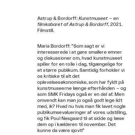
Astrup & Bordorff:
Kunstmuseet – en
filmkabaret af Astrup & Bordorff
, 2021.
Filmstill.
Maria Bordorff: ”Som sagt er vi
interesserede i at gøre smallere emner
og diskussioner om, hvad kunstmuseet
spiller for en rolle i dag, tilgængelige for
et større publikum. Samtidig forholder vi
os kritiske til alt det
oplevelsesøkonomiske, som har fyldt på
kunstmuseerne længe efterhånden – og
som SMK Fridays også er en del af. Men
omvendt kan man jo også godt lege lidt
med, ik? Hvad nu hvis man fik lavet nogle
publikumsevalueringer af vores udstilling,
og fik Poul Nesgaard til at sidde og læse
dem op i kælderen til november. Det
kunne da være sjovt!”