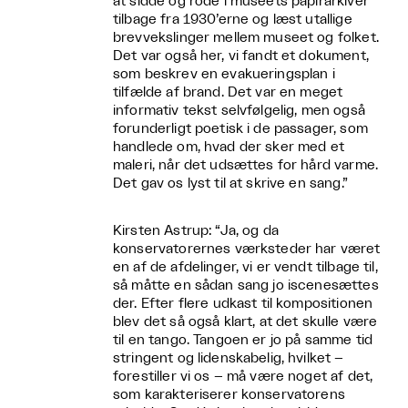
at sidde og rode i museets papirarkiver
tilbage fra 1930’erne og læst utallige
brevvekslinger mellem museet og folket.
Det var også her, vi fandt et dokument,
som beskrev en evakueringsplan i
tilfælde af brand. Det var en meget
informativ tekst selvfølgelig, men også
forunderligt poetisk i de passager, som
handlede om, hvad der sker med et
maleri, når det udsættes for hård varme.
Det gav os lyst til at skrive en sang.”
Kirsten Astrup: “Ja, og da
konservatorernes værksteder har været
en af de afdelinger, vi er vendt tilbage til,
så måtte en sådan sang jo iscenesættes
der. Efter flere udkast til kompositionen
blev det så også klart, at det skulle være
til en tango. Tangoen er jo på samme tid
stringent og lidenskabelig, hvilket –
forestiller vi os – må være noget af det,
som karakteriserer konservatorens