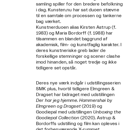
samling spiller for den bredere befolkning
i dag. Kunsten.nu har sat duoen stævne
til en samtale om processen og tankerne
bag værket.
Kunstnerduoen alias Kirsten Astrup (f.
1983) og Maria Bordorff (f. 1988) har
tilsammen en blandet baggrund af
akademisk, film- og kunstfaglig karakter. I
deres kunstneriske greb lader de
forskellige stemninger og scener clashe
imod hinanden, så noget tredje og ikke
tidligere set opstår.
Deres nye værk indgår i udstillingsserien
SMK plus, hvortil tidligere Elmgreen &
Dragset har bidraget med udstillingen
Der har jeg hjemme. Hammershøi by
Elmgreen og Dragset
(2019) og
Goodiepal med udstillingen
Unboxing the
Goodiepal Collection
(2020). Astrup &
Bordorffs udstilling og film kan opleves i
det forhenværende X-rummet.