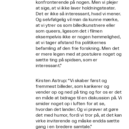
konfronterende på nogen. Men vi plejer
at sige, at vi ikke laver holdningsteater.
Det er ikke så interessant, hvad vi mener.
Og selvfølgelig vil man da kunne mærke,
at vi ytrer os som billedkunstnere eller
som queers, ligesom det i filmen
eksempelvis ikke er nogen hemmelighed,
at vi tager afstand fra politikernes
befamling af den frie forskning. Men det
er mere legen med at postulere noget og
sætte ting på spidsen, som er
interessant.”
Kirsten Astrup: “Vi skaber først og
fremmest billeder, som karikerer og
vender op og ned på ting og for os er det
en måde at bidrage til en diskussion på. Vi
smider noget op i luften for at se,
hvordan det lander. Og vi prøver at gøre
det med humor, fordi vi tror på, at det kan
virke inviterende og måske endda sætte
gang i en bredere samtale.”