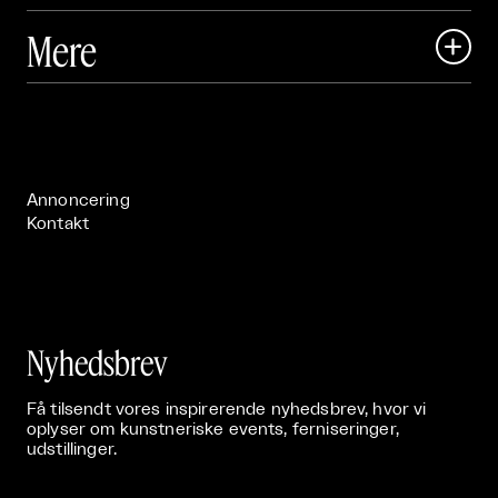
Art Matter Local

Mere

Art Matter Festival

Om

Live

Publikationer

Annoncering
Kontakt
Nyhedsbrev
Få tilsendt vores inspirerende nyhedsbrev, hvor vi
oplyser om kunstneriske events, ferniseringer,
udstillinger.