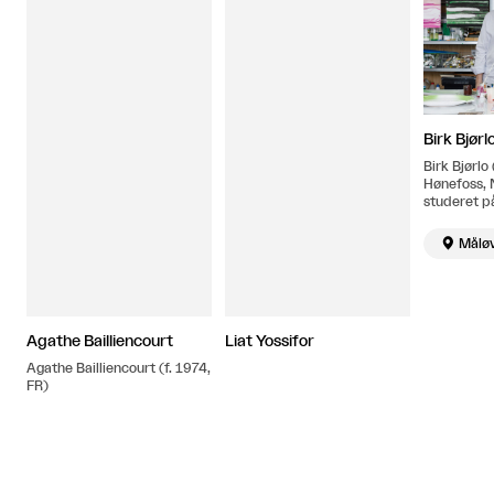
Birk Bjørl
Birk Bjørlo 
Hønefoss, 
studeret 
Düsseldorf
dimittered

Målø
Kongelige 
Kunstakade
bor og arbe
Danmark.
Agathe Bailliencourt
Liat Yossifor
Agathe Bailliencourt (f. 1974,
FR)