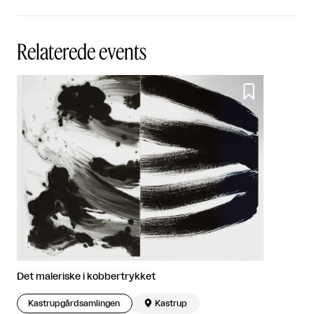
Relaterede events

Det maleriske i kobbertrykket
Kastrupgårdsamlingen

Kastrup