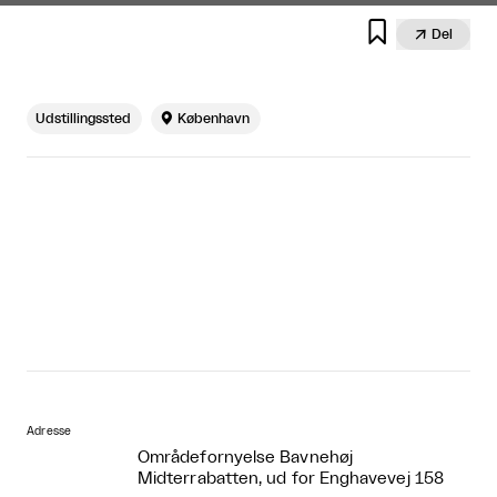


Del
Udstillingssted

København
Adresse
Områdefornyelse Bavnehøj
Midterrabatten, ud for Enghavevej 158