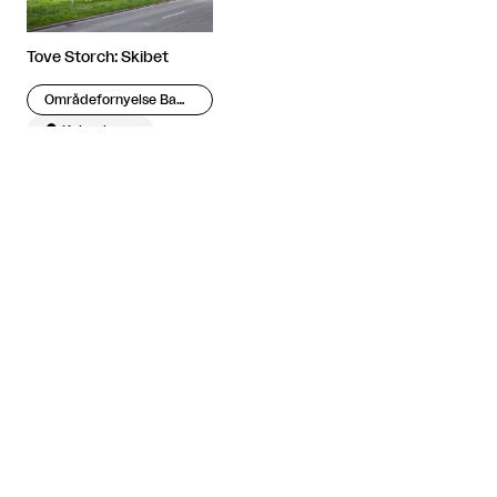
Tove Storch: Skibet
Områdefornyelse Bavnehøj

København
Tidligere


