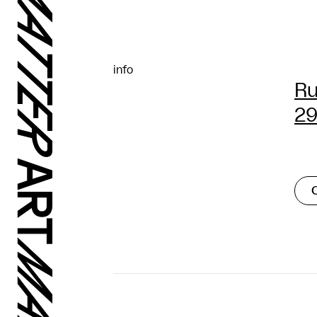
info
Ru
29