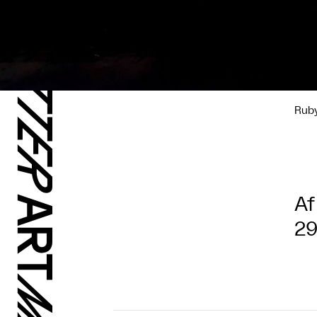
Rub
Af
29