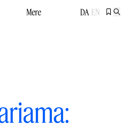
Mere
DA
EN


Mariama: