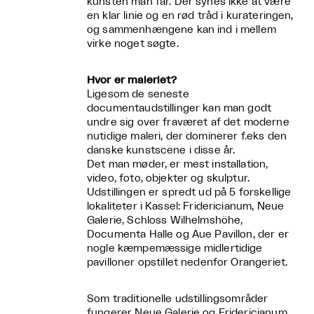
kunsten man får. Der synes ikke at være
en klar linie og en rød tråd i kurateringen,
og sammenhængene kan ind i mellem
virke noget søgte.
Hvor er maleriet?
Ligesom de seneste
documentaudstillinger kan man godt
undre sig over fraværet af det moderne
nutidige maleri, der dominerer f.eks den
danske kunstscene i disse år.
Det man møder, er mest installation,
video, foto, objekter og skulptur.
Udstillingen er spredt ud på 5 forskellige
lokaliteter i Kassel: Fridericianum, Neue
Galerie, Schloss Wilhelmshöhe,
Documenta Halle og Aue Pavillon, der er
nogle kæmpemæssige midlertidige
pavilloner opstillet nedenfor Orangeriet.
Som traditionelle udstillingsområder
fungerer Neue Galerie og Fridericianum