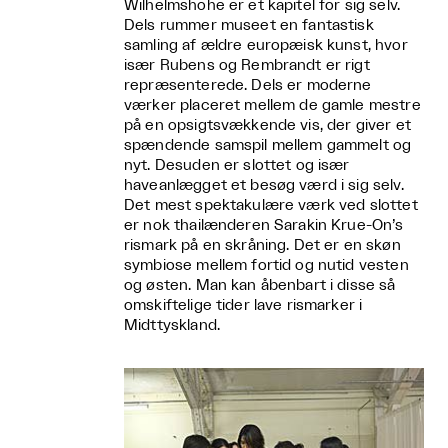
Wilhelmshöhe er et kapitel for sig selv.
Dels rummer museet en fantastisk
samling af ældre europæisk kunst, hvor
især Rubens og Rembrandt er rigt
repræsenterede. Dels er moderne
værker placeret mellem de gamle mestre
på en opsigtsvækkende vis, der giver et
spændende samspil mellem gammelt og
nyt. Desuden er slottet og især
haveanlægget et besøg værd i sig selv.
Det mest spektakulære værk ved slottet
er nok thailænderen Sarakin Krue-On’s
rismark på en skråning. Det er en skøn
symbiose mellem fortid og nutid vesten
og østen. Man kan åbenbart i disse så
omskiftelige tider lave rismarker i
Midttyskland.