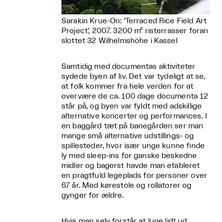
Sarakin Krue-On: ‘Terraced Rice Field Art
Project’, 2007. 3200 m² risterrasser foran
slottet 32 Wilhelmshöhe i Kassel
Samtidig med documentas aktiviteter
sydede byen af liv. Det var tydeligt at se,
at folk kommer fra hele verden for at
overvære de ca. 100 dage documenta 12
står på, og byen var fyldt med adskillige
alternative koncerter og performances. I
en baggård tæt på banegården ser man
mange små alternative udstillings- og
spillesteder, hvor især unge kunne finde
ly med sleep-ins for ganske beskedne
midler og bagerst havde man etableret
en pragtfuld legeplads for personer over
67 år. Med kørestole og rollatorer og
gynger for ældre.
Hvis man selv forstår at luge lidt ud