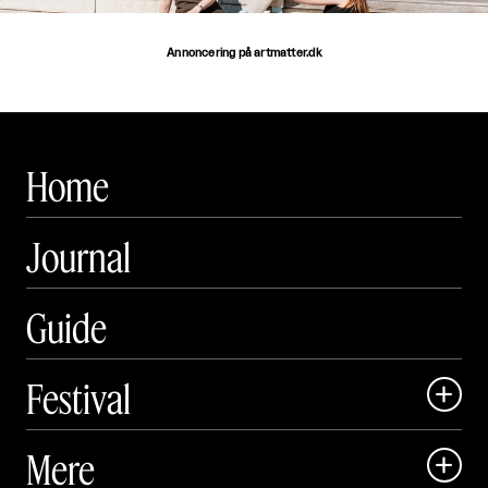
Annoncering på artmatter.dk
Home
Journal
Guide
Festival

Art Matter Local

Mere

Art Matter Festival
