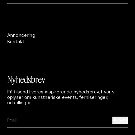
Om

Live

Publikationer

Annoncering
Kontakt
Nyhedsbrev
Få tilsendt vores inspirerende nyhedsbrev, hvor vi
oplyser om kunstneriske events, ferniseringer,
udstillinger.
Send
