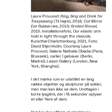
Laure Prouvost:
Ring, Sing and Drink for
Trespassing
(Til højre), 2018;
Cat Mirror
Eat Rasberries
, 2013;
Grated Shovel
,
2015. Installationsfoto,
Our elastic arm
hold in tight through the claouds
,
Kunsthal Charlottenborg, 2021. Foto:
David Stjernholm. Courtesy Laure
Prouvost, Galerie Nathalie Obadia (Paris,
Brussels), carlier | gebauer (Berlin,
Madrid), Lisson Gallery (London, New
York, Shanghai).
I det mørke rum er udstillet en lang
række objekter og skulpturer på sokler,
men man kan ikke se dem. Undtagen i
korte lysglimt, der i få sekunder oplyser
et eller flere af dem.