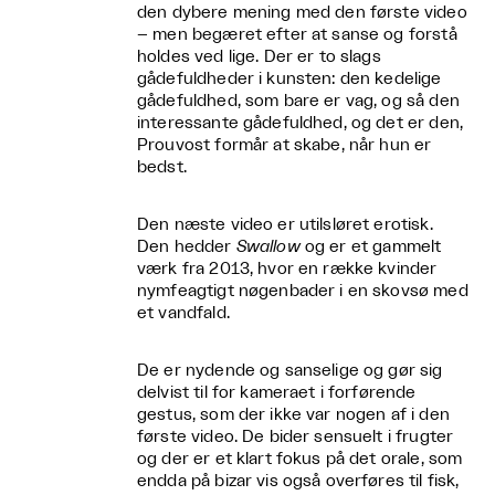
den dybere mening med den første video
– men begæret efter at sanse og forstå
holdes ved lige. Der er to slags
gådefuldheder i kunsten: den kedelige
gådefuldhed, som bare er vag, og så den
interessante gådefuldhed, og det er den,
Prouvost formår at skabe, når hun er
bedst.
Den næste video er utilsløret erotisk.
Den hedder
Swallow
og er et gammelt
værk fra 2013, hvor en række kvinder
nymfeagtigt nøgenbader i en skovsø med
et vandfald.
De er nydende og sanselige og gør sig
delvist til for kameraet i forførende
gestus, som der ikke var nogen af i den
første video. De bider sensuelt i frugter
og der er et klart fokus på det orale, som
endda på bizar vis også overføres til fisk,