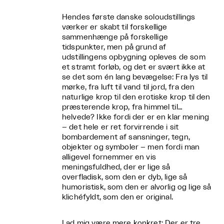
Hendes første danske soloudstillings
værker er skabt til forskellige
sammenhænge på forskellige
tidspunkter, men på grund af
udstillingens opbygning opleves de som
et stramt forløb, og det er svært ikke at
se det som én lang bevægelse: Fra lys til
mørke, fra luft til vand til jord, fra den
naturlige krop til den erotiske krop til den
præsterende krop, fra himmel til…
helvede? Ikke fordi der er en klar mening
– det hele er ret forvirrende i sit
bombardement af sansninger, tegn,
objekter og symboler – men fordi man
alligevel fornemmer en vis
meningsfuldhed, der er lige så
overfladisk, som den er dyb, lige så
humoristisk, som den er alvorlig og lige så
klichéfyldt, som den er original.
Lad mig være mere konkret: Der er tre