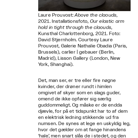
Laure Prouvost:
Above the claouds
,
2021. Installationsfoto,
Our elastic arm
hold in tight through the claouds
,
Kunsthal Charlottenborg, 2021. Foto:
David Stjernholm. Courtesy Laure
Prouvost, Galerie Nathalie Obadia (Paris,
Brussels), carlier | gebauer (Berlin,
Madrid), Lisson Gallery (London, New
York, Shanghai).
Det, man ser, er tre eller fire nøgne
kvinder, der drøner rundt i himlen
omgivet af skyer som en slags guder,
omend de ikke opfører sig særlig
guddommeligt. Og måske er de endda
djævle, for på et tidspunkt har to af dem
en elektrisk ledning stikkende ud fra
numsen. De synes at lege en uskyldig leg,
hvor det gælder om at fange hinandens
‘hale’, men snart slås de i stedet, og den