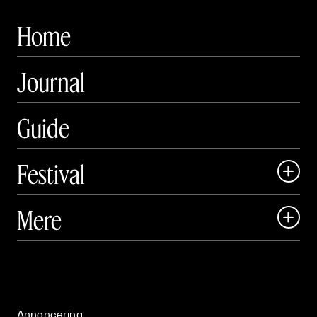
Home
Journal
Guide
Festival

Art Matter Local

Mere

Art Matter Festival

Om

Live

Publikationer

Annoncering