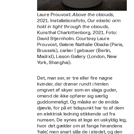
Laure Prouvost:
Above the claouds
,
2021. Installationsfoto,
Our elastic arm
hold in tight through the claouds
,
Kunsthal Charlottenborg, 2021. Foto:
David Stjernholm. Courtesy Laure
Prouvost, Galerie Nathalie Obadia (Paris,
Brussels), carlier | gebauer (Berlin,
Madrid), Lisson Gallery (London, New
York, Shanghai).
Det, man ser, er tre eller fire nøgne
kvinder, der drøner rundt i himlen
omgivet af skyer som en slags guder,
omend de ikke opfører sig særlig
guddommeligt. Og måske er de endda
djævle, for på et tidspunkt har to af dem
en elektrisk ledning stikkende ud fra
numsen. De synes at lege en uskyldig leg,
hvor det gælder om at fange hinandens
‘hale’, men snart slås de i stedet, og den