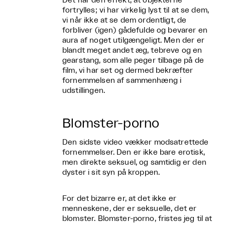
Det har den effekt, at objekterne
fortrylles; vi har virkelig lyst til at se dem,
vi når ikke at se dem ordentligt, de
forbliver (igen) gådefulde og bevarer en
aura af noget utilgængeligt. Men der er
blandt meget andet æg, tebreve og en
gearstang, som alle peger tilbage på de
film, vi har set og dermed bekræfter
fornemmelsen af sammenhæng i
udstillingen.
Blomster-porno
Den sidste video vækker modsatrettede
fornemmelser. Den er ikke bare erotisk,
men direkte seksuel, og samtidig er den
dyster i sit syn på kroppen.
For det bizarre er, at det ikke er
menneskene, der er seksuelle, det er
blomster. Blomster-porno, fristes jeg til at