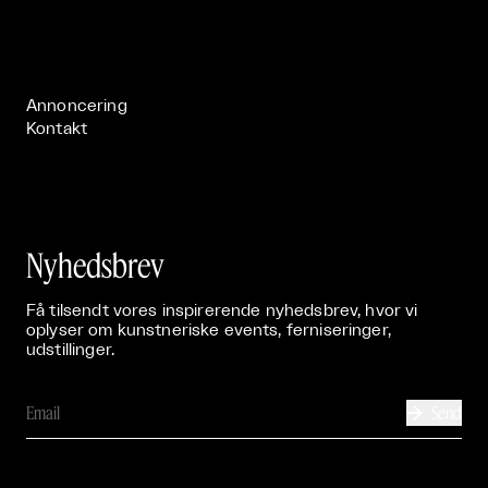
Om

Live

Publikationer

Annoncering
Kontakt
Nyhedsbrev
Få tilsendt vores inspirerende nyhedsbrev, hvor vi
oplyser om kunstneriske events, ferniseringer,
udstillinger.
Send
