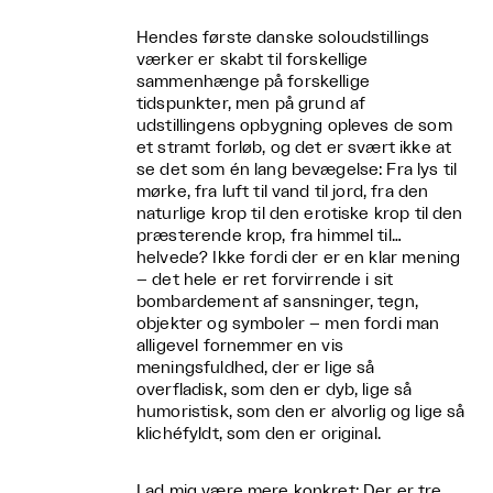
Hendes første danske soloudstillings
værker er skabt til forskellige
sammenhænge på forskellige
tidspunkter, men på grund af
udstillingens opbygning opleves de som
et stramt forløb, og det er svært ikke at
se det som én lang bevægelse: Fra lys til
mørke, fra luft til vand til jord, fra den
naturlige krop til den erotiske krop til den
præsterende krop, fra himmel til…
helvede? Ikke fordi der er en klar mening
– det hele er ret forvirrende i sit
bombardement af sansninger, tegn,
objekter og symboler – men fordi man
alligevel fornemmer en vis
meningsfuldhed, der er lige så
overfladisk, som den er dyb, lige så
humoristisk, som den er alvorlig og lige så
klichéfyldt, som den er original.
Lad mig være mere konkret: Der er tre