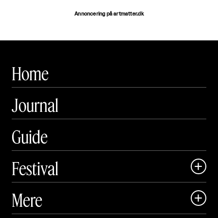
Annoncering på artmatter.dk
Home
Journal
Guide
Festival

Art Matter Local

Mere

Art Matter Festival
