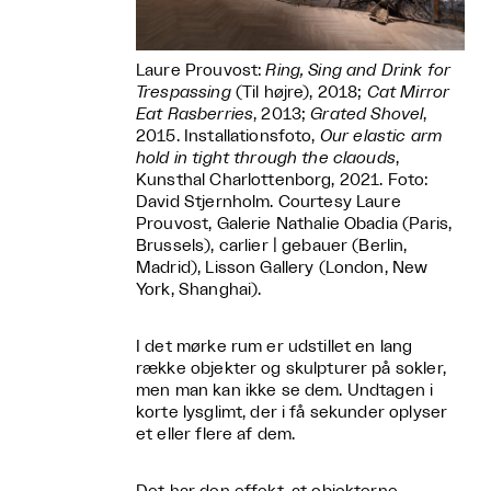
Laure Prouvost:
Ring, Sing and Drink for
Trespassing
(Til højre), 2018;
Cat Mirror
Eat Rasberries
, 2013;
Grated Shovel
,
2015. Installationsfoto,
Our elastic arm
hold in tight through the claouds
,
Kunsthal Charlottenborg, 2021. Foto:
David Stjernholm. Courtesy Laure
Prouvost, Galerie Nathalie Obadia (Paris,
Brussels), carlier | gebauer (Berlin,
Madrid), Lisson Gallery (London, New
York, Shanghai).
I det mørke rum er udstillet en lang
række objekter og skulpturer på sokler,
men man kan ikke se dem. Undtagen i
korte lysglimt, der i få sekunder oplyser
et eller flere af dem.