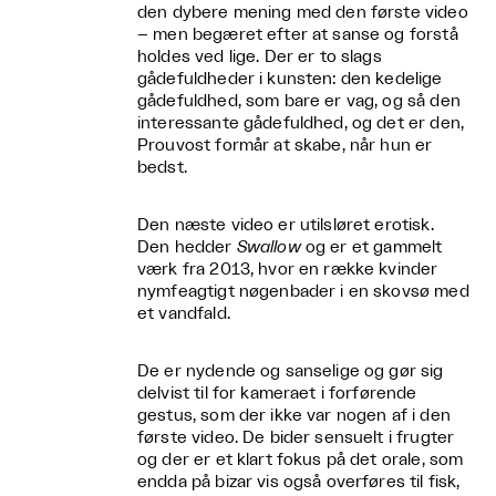
den dybere mening med den første video
– men begæret efter at sanse og forstå
holdes ved lige. Der er to slags
gådefuldheder i kunsten: den kedelige
gådefuldhed, som bare er vag, og så den
interessante gådefuldhed, og det er den,
Prouvost formår at skabe, når hun er
bedst.
Den næste video er utilsløret erotisk.
Den hedder
Swallow
og er et gammelt
værk fra 2013, hvor en række kvinder
nymfeagtigt nøgenbader i en skovsø med
et vandfald.
De er nydende og sanselige og gør sig
delvist til for kameraet i forførende
gestus, som der ikke var nogen af i den
første video. De bider sensuelt i frugter
og der er et klart fokus på det orale, som
endda på bizar vis også overføres til fisk,