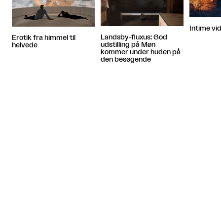
Intime vid
Landsby-fluxus: God
Erotik fra himmel til
udstilling på Møn
helvede
kommer under huden på
den besøgende
Artiklen fortsætter efter annoncen