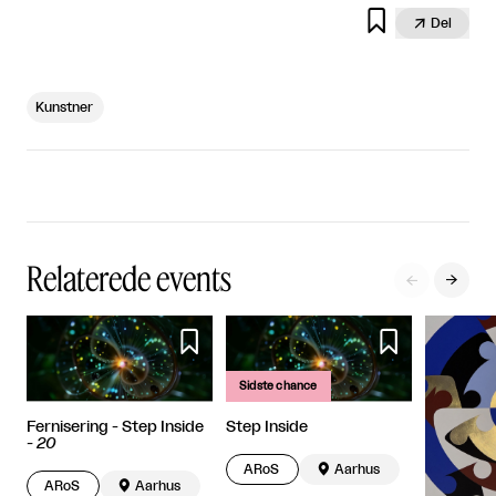


Del
Kunstner
Relaterede events




Sidste chance
Fernisering - Step Inside
Step Inside
-
20
ARoS

Aarhus
ARoS

Aarhus