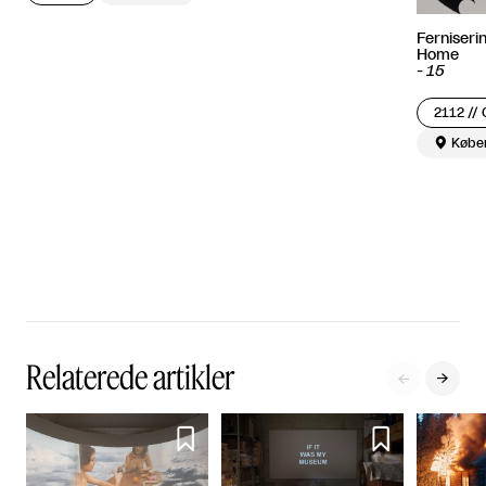
Ferniseri
Home
-
15
2112 //

Købe
Relaterede artikler



