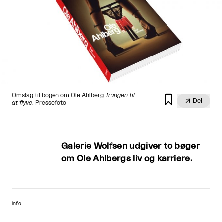
Omslag til bogen om Ole Ahlberg
Trangen til


Del
at flyve
. Pressefoto
Galerie Wolfsen udgiver to bøger
om Ole Ahlbergs liv og karriere.
info