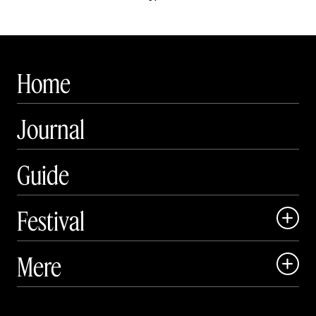
Home
Journal
Guide
Festival

Art Matter Local

Mere

Art Matter Festival

Om

Live
