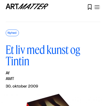

Nyhed
Et liv med kunst og
Tintin
Af
AMT
30. oktober 2009