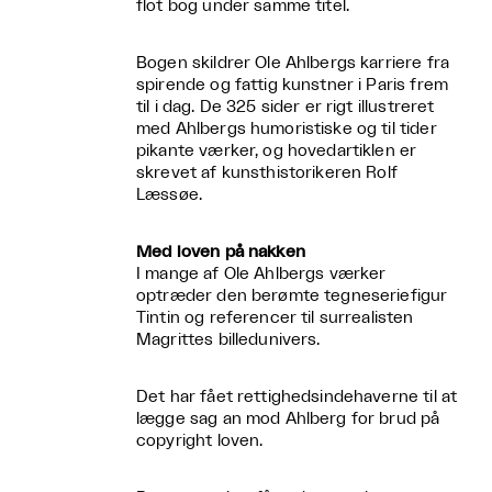
flot bog under samme titel.
Bogen skildrer Ole Ahlbergs karriere fra
spirende og fattig kunstner i Paris frem
til i dag. De 325 sider er rigt illustreret
med Ahlbergs humoristiske og til tider
pikante værker, og hovedartiklen er
skrevet af kunsthistorikeren Rolf
Læssøe.
Med loven på nakken
I mange af Ole Ahlbergs værker
optræder den berømte tegneseriefigur
Tintin og referencer til surrealisten
Magrittes billedunivers.
Det har fået rettighedsindehaverne til at
lægge sag an mod Ahlberg for brud på
copyright loven.