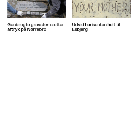
Genbrugte gravsten sætter
Udvid horisonten helt til
aftryk på Nørrebro
Esbjerg


Kunst man må klatre på
Vind 10.000 kroner i
tegnekonkurrence
Flere