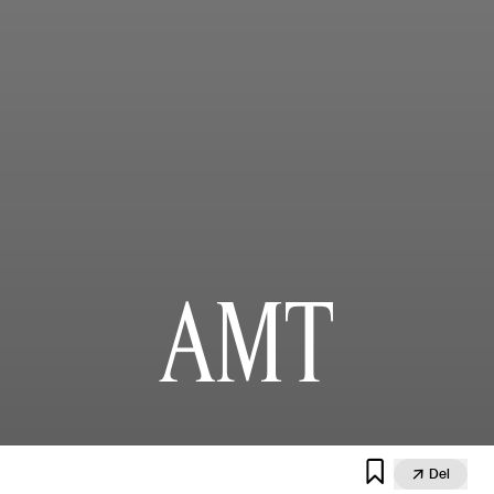
AMT


Del