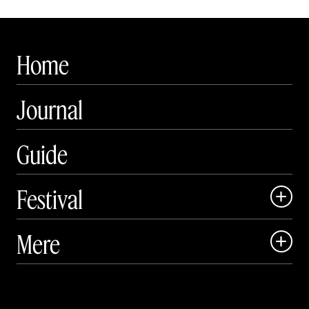
Home
Journal
Guide
Festival

Art Matter Local

Mere

Art Matter Festival

Om

Live
