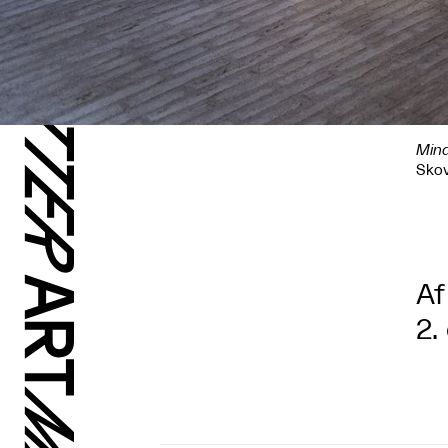
Mind
Sko
Af
2.