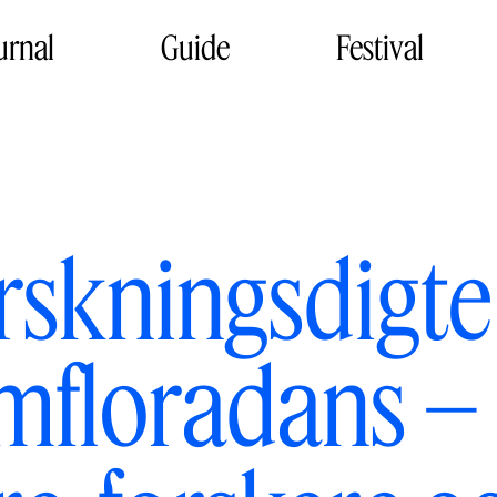
urnal
Guide
Festival
rskningsdigte
mfloradans –