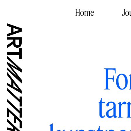
Home
Jo
Fo
tar