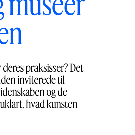
og museer
en
 deres praksisser? Det
en inviterede til
 videnskaben og de
 uklart, hvad kunsten