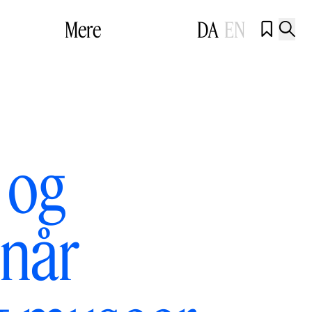
Mere
DA
EN


 og
 når