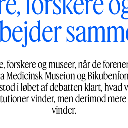
e, forskere 
rbejder samm
, forskere og museer, når de forener
 da Medicinsk Museion og Bikubenfond
 stod i løbet af debatten klart, hvad
titutioner vinder, men derimod mere
vinder.