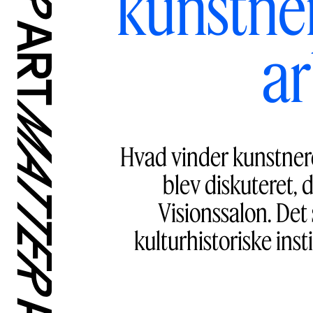
kunstner
a
Hvad vinder kunstnere
blev diskuteret,
Visionssalon. Det
kulturhistoriske ins