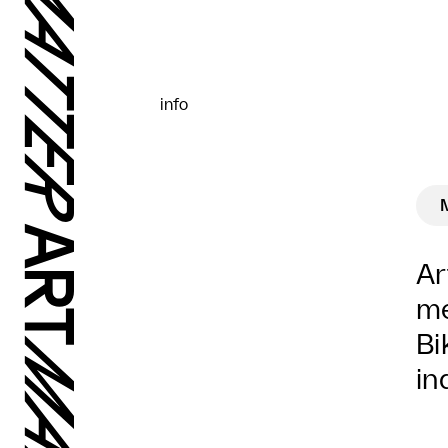
info
Ar
me
Bi
in