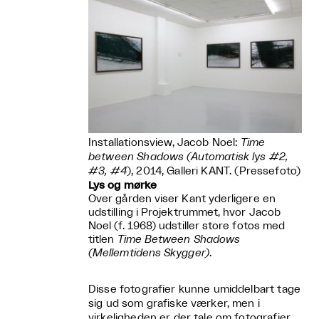
Installationsview, Jacob Noel:
Time
between Shadows (Automatisk lys #2,
#3, #4
), 2014, Galleri KANT. (Pressefoto)
Lys og mørke
Over gården viser Kant yderligere en
udstilling i Projektrummet, hvor Jacob
Noel (f. 1968) udstiller store fotos med
titlen
Time Between Shadows
(Mellemtidens Skygger)
.
Disse fotografier kunne umiddelbart tage
sig ud som grafiske værker, men i
virkeligheden er der tale om fotografier