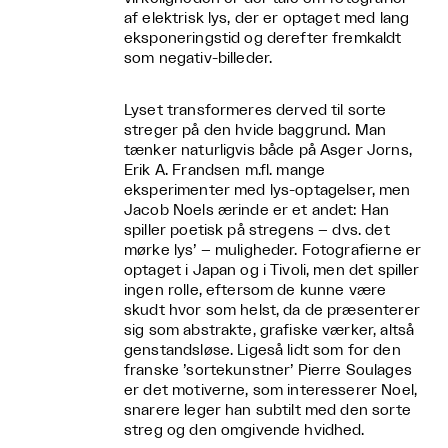
af elektrisk lys, der er optaget med lang
eksponeringstid og derefter fremkaldt
som negativ-billeder.
Lyset transformeres derved til sorte
streger på den hvide baggrund. Man
tænker naturligvis både på Asger Jorns,
Erik A. Frandsen m.fl. mange
eksperimenter med lys-optagelser, men
Jacob Noels ærinde er et andet: Han
spiller poetisk på stregens – dvs. det
mørke lys’ – muligheder. Fotografierne er
optaget i Japan og i Tivoli, men det spiller
ingen rolle, eftersom de kunne være
skudt hvor som helst, da de præsenterer
sig som abstrakte, grafiske værker, altså
genstandsløse. Ligeså lidt som for den
franske ’sortekunstner’ Pierre Soulages
er det motiverne, som interesserer Noel,
snarere leger han subtilt med den sorte
streg og den omgivende hvidhed.