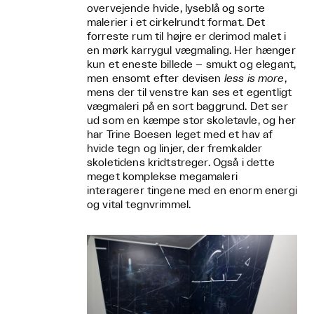
overvejende hvide, lyseblå og sorte
malerier i et cirkelrundt format. Det
forreste rum til højre er derimod malet i
en mørk karrygul vægmaling. Her hænger
kun et eneste billede – smukt og elegant,
men ensomt efter devisen
less is more
,
mens der til venstre kan ses et egentligt
vægmaleri på en sort baggrund. Det ser
ud som en kæmpe stor skoletavle, og her
har Trine Boesen leget med et hav af
hvide tegn og linjer, der fremkalder
skoletidens kridtstreger. Også i dette
meget komplekse megamaleri
interagerer tingene med en enorm energi
og vital tegnvrimmel.