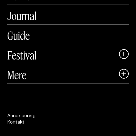
Journal
Guide
Festival

Art Matter Local

Mere

Art Matter Festival

Om

Live

Publikationer

Annoncering
Kontakt