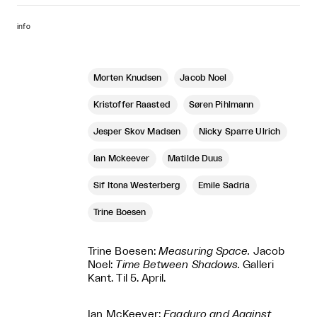
info
Morten Knudsen
Jacob Noel
Kristoffer Raasted
Søren Pihlmann
Jesper Skov Madsen
Nicky Sparre Ulrich
Ian Mckeever
Matilde Duus
Sif Itona Westerberg
Emile Sadria
Trine Boesen
Trine Boesen:
Measuring Space.
Jacob
Noel:
Time Between Shadows.
Galleri
Kant. Til 5. April.
Ian McKeever:
Eagduro and Against