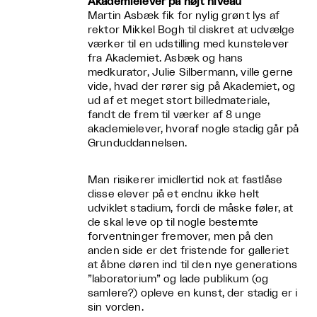
Akademielever på højt niveau
Martin Asbæk fik for nylig grønt lys af
rektor Mikkel Bogh til diskret at udvælge
værker til en udstilling med kunstelever
fra Akademiet. Asbæk og hans
medkurator, Julie Silbermann, ville gerne
vide, hvad der rører sig på Akademiet, og
ud af et meget stort billedmateriale,
fandt de frem til værker af 8 unge
akademielever, hvoraf nogle stadig går på
Grunduddannelsen.
Man risikerer imidlertid nok at fastlåse
disse elever på et endnu ikke helt
udviklet stadium, fordi de måske føler, at
de skal leve op til nogle bestemte
forventninger fremover, men på den
anden side er det fristende for galleriet
at åbne døren ind til den nye generations
”laboratorium” og lade publikum (og
samlere?) opleve en kunst, der stadig er i
sin vorden.