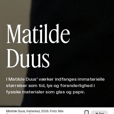
Matilde
Duus
I Matilde Duus’ værker indfanges immaterielle
størrelser som tid, lys og foranderlighed i
fysiske materialer som glas og papir.
Matilde Duus, Instanbul, 2016. Foto: Nils


Del