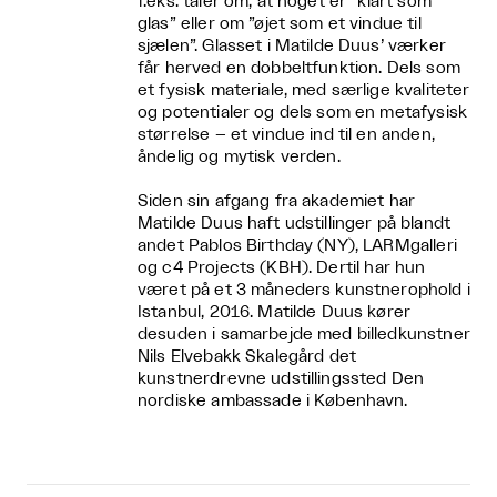
f.eks. taler om, at noget er “klart som
glas” eller om ”øjet som et vindue til
sjælen”. Glasset i Matilde Duus’ værker
får herved en dobbeltfunktion. Dels som
et fysisk materiale, med særlige kvaliteter
og potentialer og dels som en metafysisk
størrelse – et vindue ind til en anden,
åndelig og mytisk verden.
Siden sin afgang fra akademiet har
Matilde Duus
haft udstillinger på blandt
andet Pablos Birthday (NY), LARMgalleri
og c4 Projects (KBH).
Dertil har hun
været på et 3 måneders kunstnerophold i
Istanbul, 2016. Matilde Duus kører
desuden i samarbejde med billedkunstner
Nils Elvebakk Skalegård
det
kunstnerdrevne udstillingssted Den
nordiske ambassade i København.