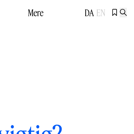
Mere
DA
EN

