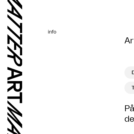
info
Ar
På
de