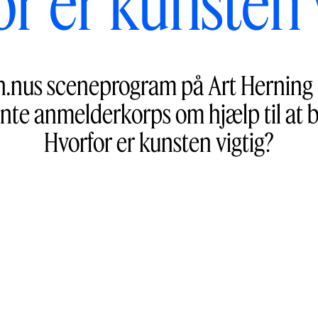
r er kunsten 
n.nus sceneprogram på Art Herning d.
te anmelderkorps om hjælp til at 
Hvorfor er kunsten vigtig?