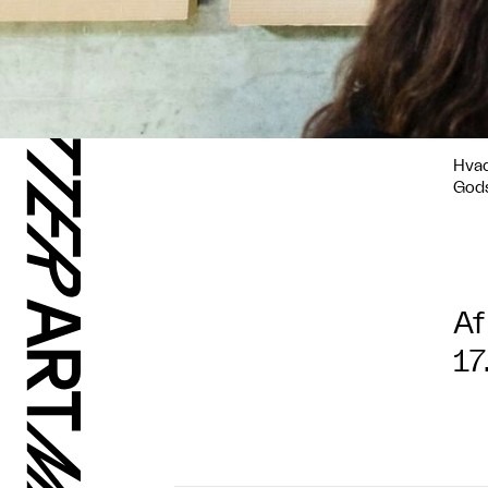
Hvad
Gods
Af
17