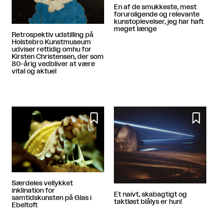
En af de smukkeste, mest
foruroligende og relevante
kunstoplevelser, jeg har haft
meget længe
Retrospektiv udstilling på
Holstebro Kunstmuseum
udviser rettidig omhu for
Kirsten Christensen, der som
80-årig vedbliver at være
vital og aktuel


Særdeles vellykket
inklination for
Et naivt, skabagtigt og
samtidskunsten på Glas i
taktløst blålys er hun!
Ebeltoft