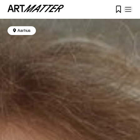


Aarhus