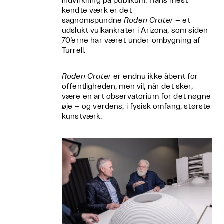
indvirkning på publikum. Hans mest
kendte værk er det
sagnomspundne
Roden Crater
– et
udslukt vulkankrater i Arizona, som siden
70’erne har været under ombygning af
Turrell.
Roden Crater
er endnu ikke åbent for
offentligheden, men vil, når det sker,
være en art observatorium for det nøgne
øje – og verdens, i fysisk omfang, største
kunstværk.