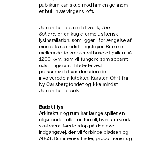
publikum kan skue mod himlen gennem
et hul i hvælvingens loft.
James Turrells andet værk,
The
Sphere,
er en kugleformet, sfærisk
lysinstallation, som ligger i forlængelse af
museets særudstillingsfoyer. Rummet
mellem de to værker vil huse et galleri på
1200 kvm, som vil fungere som separat
udstillingsrum.
Til stede ved
pressemødet var desuden de
involverede arkitekter, Karsten Ohrt fra
Ny Carlsbergfondet og ikke mindst
James Turrell selv.
Badet i lys
Arkitektur og rum har længe spillet en
afgørende rolle for Turrell, hvis storværk
skal være første stop på den nye
indgangsvej, der vil forbinde pladsen og
ARoS. Rummenes flader, proportioner og