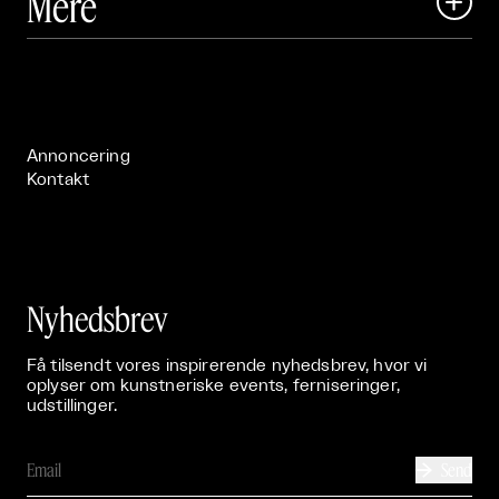
Mere

Art Matter Festival

Om

Live

Publikationer

Annoncering
Kontakt
Nyhedsbrev
Få tilsendt vores inspirerende nyhedsbrev, hvor vi
oplyser om kunstneriske events, ferniseringer,
udstillinger.
Send
