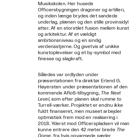
Musikskolen. Her husede
Officersbygningen dragoner og artilleri,
og inden længe brydes det sandede
underlag, plænen og den stille provinsidyl
atter. Af en storstilet fusion mellem kunst
og arkitektur. Af et vældigt
ambitionsniveau og en sindig
verdensstjerne. Og givetvis af unikke
kunstoplevelser og et by-symbol med
finesse og slagkraft.
Således var ordlyden under
præsentationen fra direktør Erlend G.
Høyersten under præsentationen af den
kommende ARoS-tilbygning,
The Next
Level
, som efter planen skal rumme to
Turrell-værker. Projektet er endnu ikke
fuldt finanseret, men museet arbejder
optimistisk frem mod en realisering i
2018. Yderst mod Officerspladsen vil man
kunne entrere den 42 meter brede
The
Dome
,
fra hvis opvarmede sæder