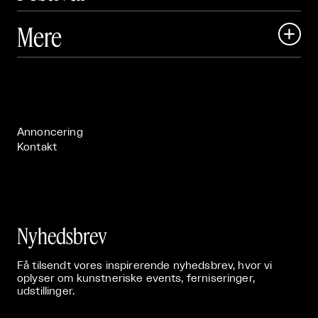
Art Matter Local

Mere

Art Matter Festival

Om

Live

Publikationer

Annoncering
Kontakt
Nyhedsbrev
Få tilsendt vores inspirerende nyhedsbrev, hvor vi
oplyser om kunstneriske events, ferniseringer,
udstillinger.