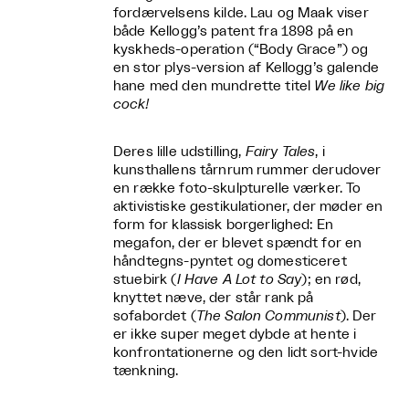
fordærvelsens kilde. Lau og Maak viser
både Kellogg’s patent fra 1898 på en
kyskheds-operation (“Body Grace”) og
en stor plys-version af Kellogg’s galende
hane med den mundrette titel
We like big
cock!
Deres lille udstilling,
Fairy Tales
, i
kunsthallens tårnrum rummer derudover
en række foto-skulpturelle værker. To
aktivistiske gestikulationer, der møder en
form for klassisk borgerlighed: En
megafon, der er blevet spændt for en
håndtegns-pyntet og domesticeret
stuebirk (
I Have A Lot to Say
); en rød,
knyttet næve, der står rank på
sofabordet (
The Salon Communist
). Der
er ikke super meget dybde at hente i
konfrontationerne og den lidt sort-hvide
tænkning.