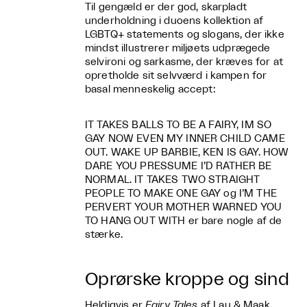
Til gengæld er der god, skarpladt
underholdning i duoens kollektion af
LGBTQ+ statements og slogans, der ikke
mindst illustrerer miljøets udprægede
selvironi og sarkasme, der kræves for at
opretholde sit selvværd i kampen for
basal menneskelig accept:
IT TAKES BALLS TO BE A FAIRY, IM SO
GAY NOW EVEN MY INNER CHILD CAME
OUT. WAKE UP BARBIE, KEN IS GAY. HOW
DARE YOU PRESSUME I’D RATHER BE
NORMAL. IT TAKES TWO STRAIGHT
PEOPLE TO MAKE ONE GAY og I’M THE
PERVERT YOUR MOTHER WARNED YOU
TO HANG OUT WITH er bare nogle af de
stærke.
Oprørske kroppe og sind
Heldigvis er
Fairy Tales
af Lau & Maak,