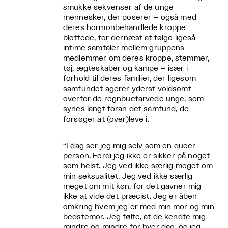
smukke sekvenser af de unge
mennesker, der poserer – også med
deres hormonbehandlede kroppe
blottede, for dernæst at følge ligeså
intime samtaler mellem gruppens
medlemmer om deres kroppe, stemmer,
tøj, ægteskaber og kampe – især i
forhold til deres familier, der ligesom
samfundet agerer yderst voldsomt
overfor de regnbuefarvede unge, som
synes langt foran det samfund, de
forsøger at (over)leve i.
“I dag ser jeg mig selv som en queer-
person. Fordi jeg ikke er sikker på noget
som helst. Jeg ved ikke særlig meget om
min seksualitet. Jeg ved ikke særlig
meget om mit køn, for det gavner mig
ikke at vide det præcist. Jeg er åben
omkring hvem jeg er med min mor og min
bedstemor. Jeg følte, at de kendte mig
mindre og mindre for hver dag, og jeg