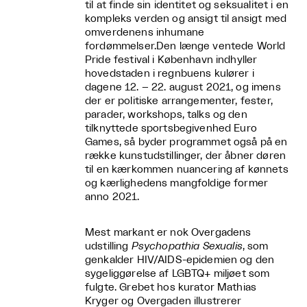
til at finde sin identitet og seksualitet i en
kompleks verden og ansigt til ansigt med
omverdenens inhumane
fordømmelser.
Den længe ventede World
Pride festival i København indhyller
hovedstaden i regnbuens kulører i
dagene 12. – 22. august 2021, og imens
der er politiske arrangementer, fester,
parader, workshops, talks og den
tilknyttede sportsbegivenhed Euro
Games, så byder programmet også på en
række kunstudstillinger, der åbner døren
til en kærkommen nuancering af kønnets
og kærlighedens mangfoldige former
anno 2021.
Mest markant er nok Overgadens
udstilling
Psychopathia Sexualis
, som
genkalder HIV/AIDS-epidemien og den
sygeliggørelse af LGBTQ+ miljøet som
fulgte. Grebet hos kurator Mathias
Kryger og Overgaden illustrerer