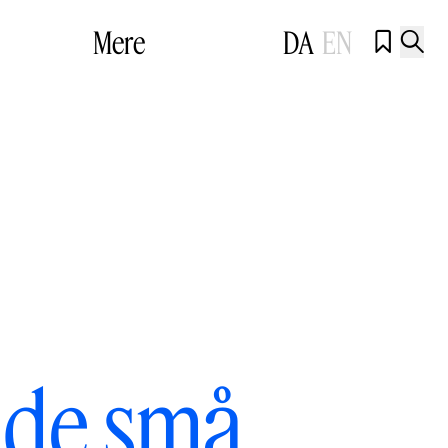
Mere
DA
EN


i de små