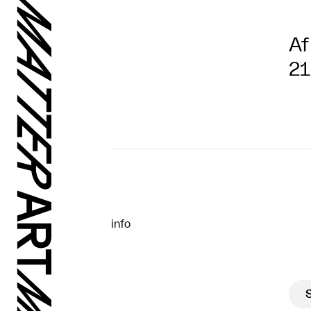
Af
21
info