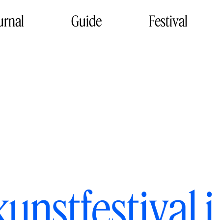
urnal
Guide
Festival
unstfestival 