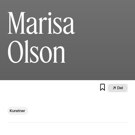
Marisa
Olson


Del
Kunstner