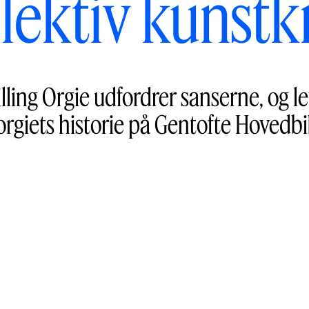
lektiv kunstk
lling Orgie udfordrer sanserne, og l
orgiets historie på Gentofte Hovedbi