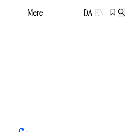
Mere
DA
EN

