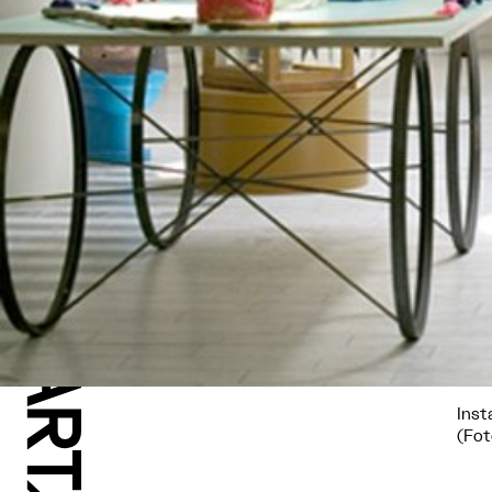
Inst
(Fot