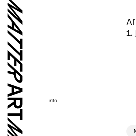
Af
1.
info