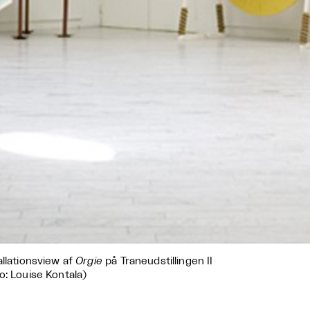
allationsview af
Orgie
på Traneudstillingen II
o: Louise Kontala)