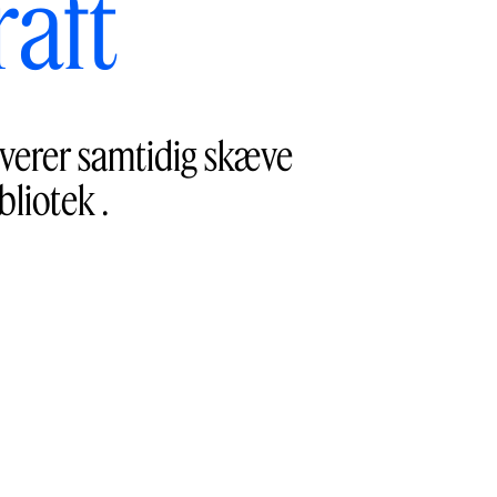
raft
everer samtidig skæve
bliotek .