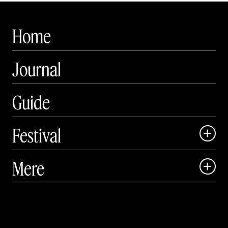
Home
Journal
Guide
Festival

Art Matter Local

Mere

Art Matter Festival

Om

Live

Publikationer
