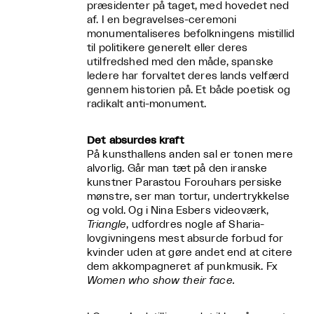
præsidenter på taget, med hovedet ned
af. I en begravelses-ceremoni
monumentaliseres befolkningens mistillid
til politikere generelt eller deres
utilfredshed med den måde, spanske
ledere har forvaltet deres lands velfærd
gennem historien på. Et både poetisk og
radikalt anti-monument.
Det absurdes kraft
På kunsthallens anden sal er tonen mere
alvorlig. Går man tæt på den iranske
kunstner Parastou Forouhars persiske
mønstre, ser man tortur, undertrykkelse
og vold. Og i Nina Esbers videoværk,
Triangle
, udfordres nogle af Sharia-
lovgivningens mest absurde forbud for
kvinder uden at gøre andet end at citere
dem akkompagneret af punkmusik. Fx
Women who show their face.