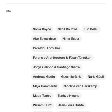
info
Sonia Boyce
Nabil Boutros
Luc Deleu
Åke Edwardson
Ninar Esber
Parastou Forouhar
Forensic Architecture & Füsun Türetken
Jorge Galindo & Santiago Sierra
Andreas Gedin
Guerrilla Girls
Núria Güell
Maja Hammarén
Nicoline van Harskamp
Mapa Teatro
Eunhye Hwang
William Hunt
Jean-Louis Huhta