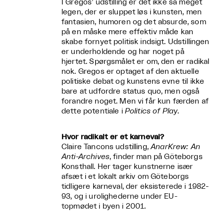
I Gregos’ udstilling er det ikke så meget
legen, der er sluppet løs i kunsten, men
fantasien, humoren og det absurde, som
på en måske mere effektiv måde kan
skabe fornyet politisk indsigt. Udstillingen
er underholdende og har noget på
hjertet. Spørgsmålet er om, den er radikal
nok. Gregos er optaget af den aktuelle
politiske debat og kunstens evne til ikke
bare at udfordre status quo, men også
forandre noget. Men vi får kun færden af
dette potentiale i
Politics of Play
.
Hvor radikalt er et karneval?
Claire Tancons udstilling,
AnarKrew: An
Anti-Archives
, finder man på Göteborgs
Konsthall. Her tager kunstnerne især
afsæt i et lokalt arkiv om Göteborgs
tidligere karneval, der eksisterede i 1982-
93, og i urolighederne under EU-
topmødet i byen i 2001.