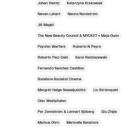
Johan Heintz
Katarzyna Krakowiak
Nevan Lahart
Nanna Nordström
Jill Magid
The New Beauty Council & MYCKET + Maja Gunn
Psychic Warfare
Roberto N Peyre
Roberto Paci Dalò
Karol Radziszewski
Fernando Sanchez Castillos
Sunshine Socialist Cinema
Margrét Helga Sesseljudóttir
Liv Strömquist
Olav Westphalen
Per Zennström & Lennart Sjöberg
Qiu Zhijie
Markus Öhrn
Marinella Senatore