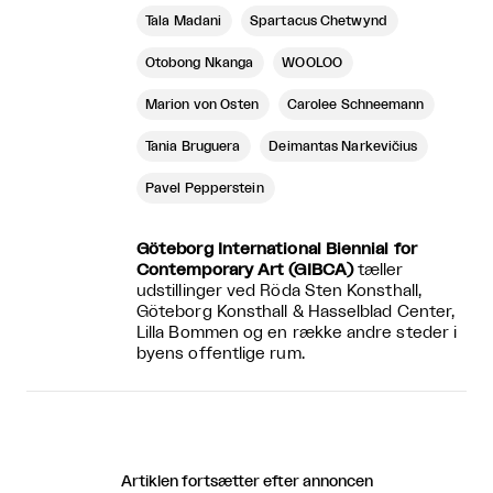
Tala Madani
Spartacus Chetwynd
Otobong Nkanga
WOOLOO
Marion von Osten
Carolee Schneemann
Tania Bruguera
Deimantas Narkevičius
Pavel Pepperstein
Göteborg International Biennial for
Contemporary Art (GIBCA)
tæller
udstillinger ved Röda Sten Konsthall,
Göteborg Konsthall & Hasselblad Center,
Lilla Bommen og en række andre steder i
byens offentlige rum.
Artiklen fortsætter efter annoncen