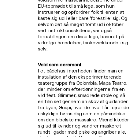
voldsomme masseanholdelserne under
EU-topmødet til små lege, som hun
instruerer og opfordrer folk til enten at
kaste sig ud i eller bare ’forestille’ sig. Og
selvom det så meget tomt ud i oktober
ved instruktionsskiltene, var også
forestillingen om disse lege, baseret på
virkelige hændelser, tankevækkende i sig
selv.
Vold som ceremoni
I et bådehus i nærheden finder man en
installation af den eksperimenterende
teatergruppe fra Colombia, Mapa Teatro,
der minder om efterdønningerne fra en
vild fest. Glimmer, smadrede stole og så
en film set gennem en skov af guirlander
fra byen, Guapi, hvor de hvert år fejrer de
uskyldige børns dag som en påmindelse
om den bibelske massakre. Mænd klæder
sig ud til kvinder og vandrer maskeret
rundt i gader med piske og angriber alle,