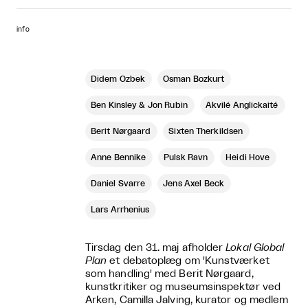
info
Didem Özbek
Osman Bozkurt
Ben Kinsley & Jon Rubin
Akvilé Anglickaité
Berit Nørgaard
Sixten Therkildsen
Anne Bennike
Pulsk Ravn
Heidi Hove
Daniel Svarre
Jens Axel Beck
Lars Arrhenius
Tirsdag den 31. maj afholder
Lokal Global
Plan
et debatoplæg om 'Kunstværket
som handling' med Berit Nørgaard,
kunstkritiker og museumsinspektør ved
Arken, Camilla Jalving, kurator og medlem