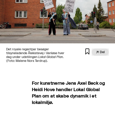
Det royale regentpar besøger


Del
tilsyneladende Ålekistevej i Vanløse hver
dag under udstilingen
Lokal Global Plan
.
(Foto: Malene Nors Tardrup).
For kunstnerne Jens Axel Beck og
Heidi Hove handler Lokal Global
Plan om at skabe dynamik i et
lokalmiljø.