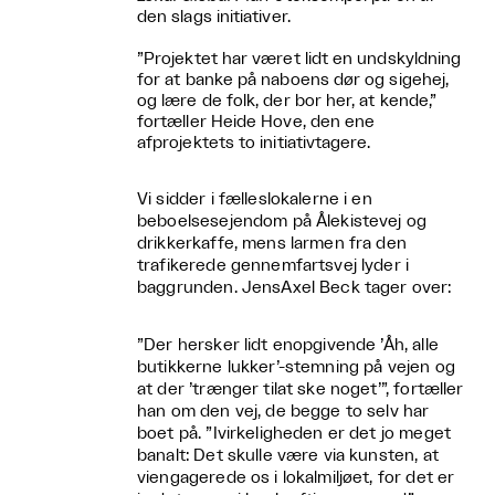
den slags initiativer.
”Projektet har været lidt en undskyldning
for at banke på naboens dør og sigehej,
og lære de folk, der bor her, at kende,”
fortæller Heide Hove, den ene
afprojektets to initiativtagere.
Vi sidder i fælleslokalerne i en
beboelsesejendom på Ålekistevej og
drikkerkaffe, mens larmen fra den
trafikerede gennemfartsvej lyder i
baggrunden. JensAxel Beck tager over:
”Der hersker lidt enopgivende ’Åh, alle
butikkerne lukker’-stemning på vejen og
at der ’trænger tilat ske noget’”, fortæller
han om den vej, de begge to selv har
boet på. ”Ivirkeligheden er det jo meget
banalt: Det skulle være via kunsten, at
viengagerede os i lokalmiljøet, for det er