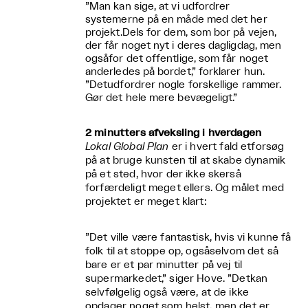
”Man kan sige, at vi udfordrer
systemerne på en måde med det her
projekt.Dels for dem, som bor på vejen,
der får noget nyt i deres dagligdag, men
ogsåfor det offentlige, som får noget
anderledes på bordet,” forklarer hun.
”Detudfordrer nogle forskellige rammer.
Gør det hele mere bevægeligt.”
2 minutters afveksling i hverdagen
Lokal Global Plan
er i hvert fald etforsøg
på at bruge kunsten til at skabe dynamik
på et sted, hvor der ikke skerså
forfærdeligt meget ellers. Og målet med
projektet er meget klart:
”Det ville være fantastisk, hvis vi kunne få
folk til at stoppe op, ogsåselvom det så
bare er et par minutter på vej til
supermarkedet,” siger Hove. ”Detkan
selvfølgelig også være, at de ikke
opdager noget som helst, men det er