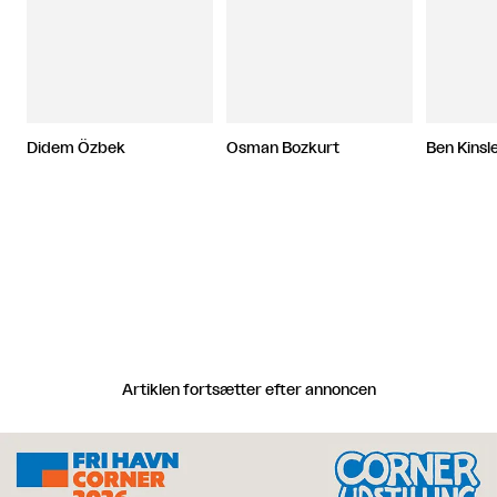
Didem Özbek
Osman Bozkurt
Ben Kinsl
Artiklen fortsætter efter annoncen