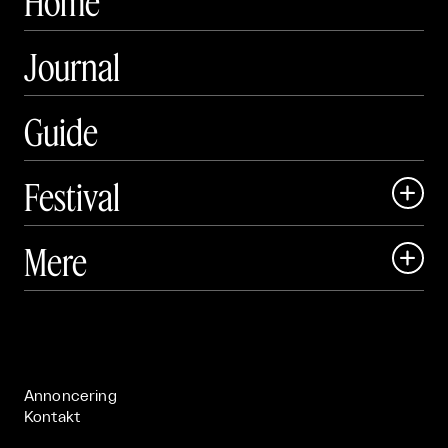
Home
Journal
Guide
Festival

Art Matter Local

Mere

Art Matter Festival

Om

Live

Publikationer

Annoncering
Kontakt