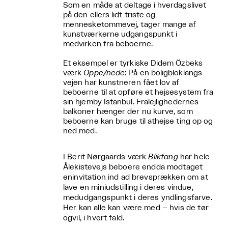
Som en måde at deltage i hverdagslivet
på den ellers lidt triste og
mennesketommevej, tager mange af
kunstværkerne udgangspunkt i
medvirken fra beboerne.
Et eksempel er tyrkiske Didem Özbeks
værk
Oppe/nede
: På en boligbloklangs
vejen har kunstneren fået lov af
beboerne til at opføre et hejsesystem fra
sin hjemby Istanbul. Fralejlighedernes
balkoner hænger der nu kurve, som
beboerne kan bruge til athejse ting op og
ned med.
I Berit Nørgaards værk
Blikfang
har hele
Ålekistevejs beboere endda modtaget
eninvitation ind ad brevsprækken om at
lave en miniudstilling i deres vindue,
medudgangspunkt i deres yndlingsfarve.
Her kan alle kan være med – hvis de tør
ogvil, i hvert fald.