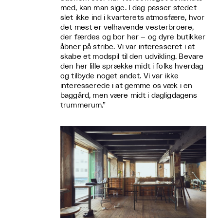
med, kan man sige. I dag passer stedet
slet ikke ind i kvarterets atmosfære, hvor
det mest er velhavende vesterbroere,
der færdes og bor her – og dyre butikker
åbner på stribe. Vi var interesseret i at
skabe et modspil til den udvikling. Bevare
den her lille sprække midt i folks hverdag
og tilbyde noget andet. Vi var ikke
interesserede i at gemme os væk i en
baggård, men være midt i dagligdagens
trummerum.”