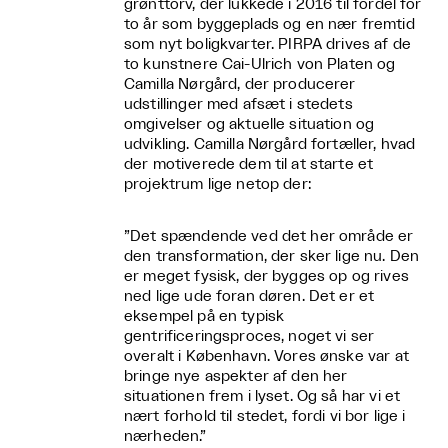
grønttorv, der lukkede i 2016 til fordel for
to år som byggeplads og en nær fremtid
som nyt boligkvarter. PIRPA drives af de
to kunstnere Cai-Ulrich von Platen og
Camilla Nørgård, der producerer
udstillinger med afsæt i stedets
omgivelser og aktuelle situation og
udvikling. Camilla Nørgård fortæller, hvad
der motiverede dem til at starte et
projektrum lige netop der:
”Det spændende ved det her område er
den transformation, der sker lige nu. Den
er meget fysisk, der bygges op og rives
ned lige ude foran døren. Det er et
eksempel på en typisk
gentrificeringsproces, noget vi ser
overalt i København. Vores ønske var at
bringe nye aspekter af den her
situationen frem i lyset. Og så har vi et
nært forhold til stedet, fordi vi bor lige i
nærheden.”