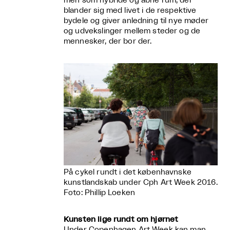
men som hybride og åbne rum, der
blander sig med livet i de respektive
bydele og giver anledning til nye møder
og udvekslinger mellem steder og de
mennesker, der bor der.
På cykel rundt i det københavnske
kunstlandskab under Cph Art Week 2016.
Foto: Phillip Loeken
Kunsten lige rundt om hjørnet
Under Copenhagen Art Week kan man