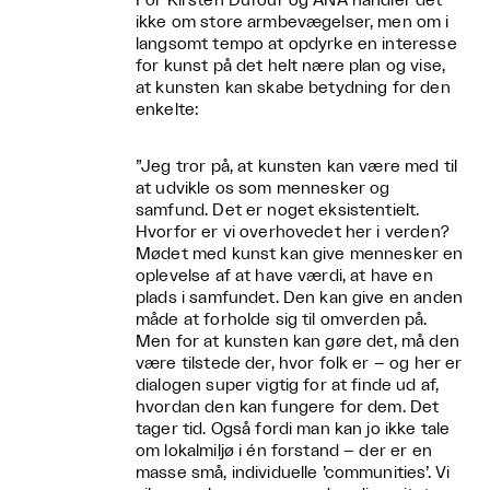
For Kirsten Dufour og ANA handler det
ikke om store armbevægelser, men om i
langsomt tempo at opdyrke en interesse
for kunst på det helt nære plan og vise,
at kunsten kan skabe betydning for den
enkelte:
”Jeg tror på, at kunsten kan være med til
at udvikle os som mennesker og
samfund. Det er noget eksistentielt.
Hvorfor er vi overhovedet her i verden?
Mødet med kunst kan give mennesker en
oplevelse af at have værdi, at have en
plads i samfundet. Den kan give en anden
måde at forholde sig til omverden på.
Men for at kunsten kan gøre det, må den
være tilstede der, hvor folk er – og her er
dialogen super vigtig for at finde ud af,
hvordan den kan fungere for dem. Det
tager tid. Også fordi man kan jo ikke tale
om lokalmiljø i én forstand – der er en
masse små, individuelle ’communities’. Vi