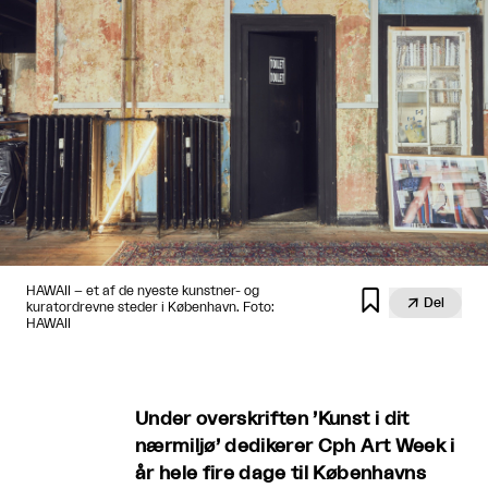
HAWAII – et af de nyeste kunstner- og


Del
kuratordrevne steder i København. Foto:
HAWAII
Under overskriften ’Kunst i dit
nærmiljø’ dedikerer Cph Art Week i
år hele fire dage til Københavns