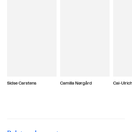
Sidse Carstens
Camilla Nørgård
Cai-Ulric