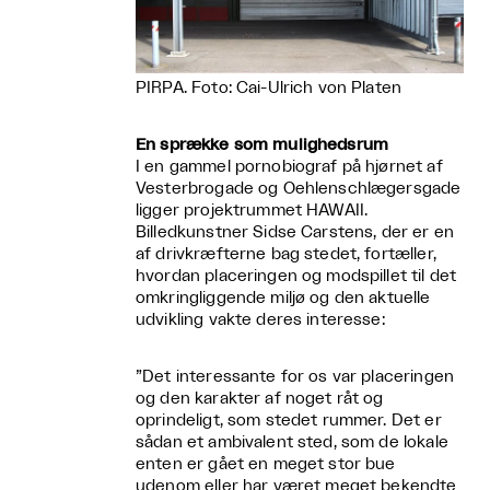
PIRPA. Foto: Cai-Ulrich von Platen
En sprække som mulighedsrum
I en gammel pornobiograf på hjørnet af
Vesterbrogade og Oehlenschlægersgade
ligger projektrummet HAWAII.
Billedkunstner Sidse Carstens, der er en
af drivkræfterne bag stedet, fortæller,
hvordan placeringen og modspillet til det
omkringliggende miljø og den aktuelle
udvikling vakte deres interesse:
”Det interessante for os var placeringen
og den karakter af noget råt og
oprindeligt, som stedet rummer. Det er
sådan et ambivalent sted, som de lokale
enten er gået en meget stor bue
udenom eller har været meget bekendte