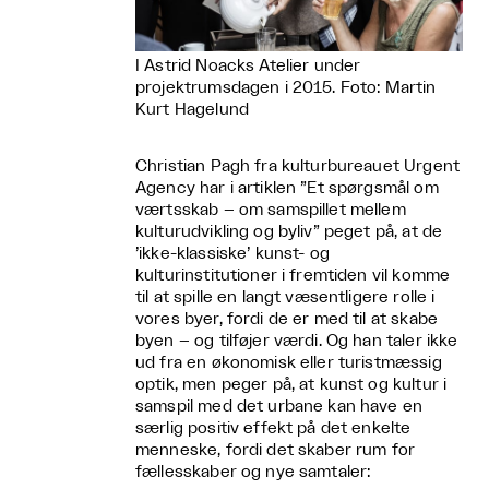
I Astrid Noacks Atelier under
projektrumsdagen i 2015. Foto: Martin
Kurt Hagelund
Christian Pagh fra kulturbureauet Urgent
Agency har i artiklen ”Et spørgsmål om
værtsskab – om samspillet mellem
kulturudvikling og byliv” peget på, at de
’ikke-klassiske’ kunst- og
kulturinstitutioner i fremtiden vil komme
til at spille en langt væsentligere rolle i
vores byer, fordi de er med til at skabe
byen – og tilføjer værdi. Og han taler ikke
ud fra en økonomisk eller turistmæssig
optik, men peger på, at kunst og kultur i
samspil med det urbane kan have en
særlig positiv effekt på det enkelte
menneske, fordi det skaber rum for
fællesskaber og nye samtaler: