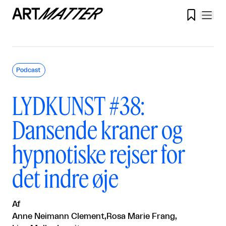

Podcast
LYDKUNST #38:
Dansende kraner og
hypnotiske rejser for
det indre øje
Af
Anne Neimann Clement
,
Rosa Marie Frang
,