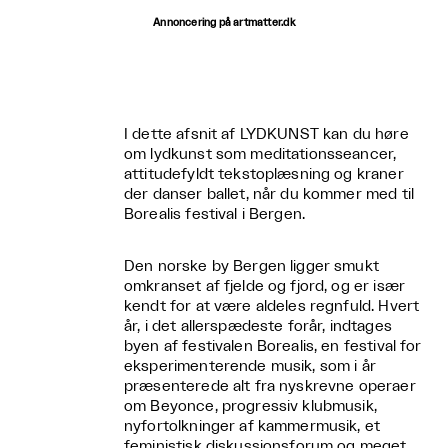
Annoncering på artmatter.dk
I dette afsnit af LYDKUNST kan du høre
om lydkunst som meditationsseancer,
attitudefyldt tekstoplæsning og kraner
der danser ballet, når du kommer med til
Borealis festival i Bergen.
Den norske by Bergen ligger smukt
omkranset af fjelde og fjord, og er især
kendt for at være aldeles regnfuld. Hvert
år, i det allerspædeste forår, indtages
byen af festivalen Borealis, en festival for
eksperimenterende musik, som i år
præsenterede alt fra nyskrevne operaer
om Beyonce, progressiv klubmusik,
nyfortolkninger af kammermusik, et
feministisk diskussionsforum og meget