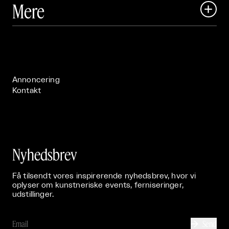
Mere

Art Matter Festival

Om

Live

Publikationer

Annoncering
Kontakt
Nyhedsbrev
Få tilsendt vores inspirerende nyhedsbrev, hvor vi
oplyser om kunstneriske events, ferniseringer,
udstillinger.
Send
