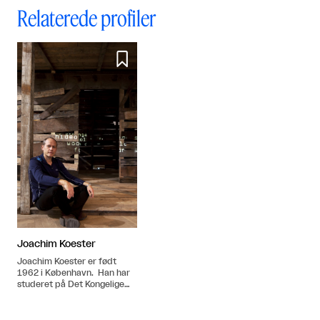
Relaterede profiler

Joachim Koester
Joachim Koester er født
1962 i København. Han har
studeret på Det Kongelige
Danske Kunstakademi fra
1987-93. Bor og arbejder i
New York, USA.