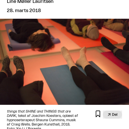
Line Møller Lauritsen
28. marts 2018
things that SHINE and THINGS that are


Del
DARK
, tekst af Joachim Koesters, oplæst af
hypnoseterapeut Shauna Cummins, musik
af Craig Wells. Bergen Kunsthall, 2018.
Foto: Xin Li / Borealis