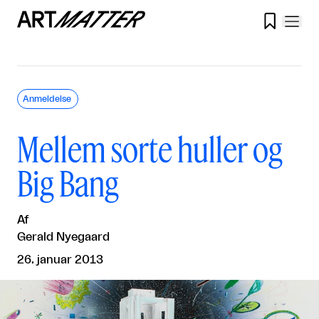

Anmeldelse
Mellem sorte huller og
Big Bang
Af
Gerald Nyegaard
26. januar 2013