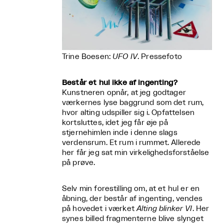
Trine Boesen:
UFO IV
. Pressefoto
Består et hul ikke af ingenting?
Kunstneren opnår, at jeg godtager
værkernes lyse baggrund som det rum,
hvor alting udspiller sig i. Opfattelsen
kortsluttes, idet jeg får øje på
stjernehimlen inde i denne slags
verdensrum. Et rum i rummet. Allerede
her får jeg sat min virkelighedsforståelse
på prøve.
Selv min forestilling om, at et hul er en
åbning, der består af ingenting, vendes
på hovedet i værket
Alting blinker VI
. Her
synes billed fragmenterne blive slynget