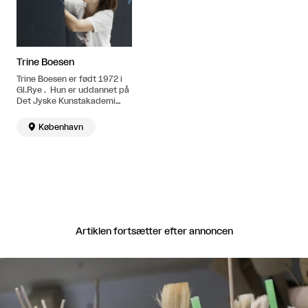
Trine Boesen
Trine Boesen er født 1972 i
Gl.Rye . Hun er uddannet på
Det Jyske Kunstakademi
1995-97 og Det Kongelige
Danske Kunstakademi 1997-

København
2002. Bor og arbejder I
København.
Artiklen fortsætter efter annoncen