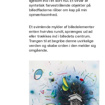
ligesom ind i et sort hul. Et virvar af
syntetisk farvestrålende objekter på
billedfladerne råber om kap på min
opmærksomhed.
Et svimlende mylder af billedelementer
enten hvirvles rundt, sprænges ud ad
eller trækkes ind i billedets centrum.
Trangen til at begribe denne uvirkelige
verden og skabe orden i den melder sig
omgående.