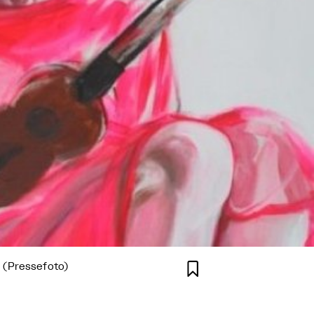

 (Pressefoto)