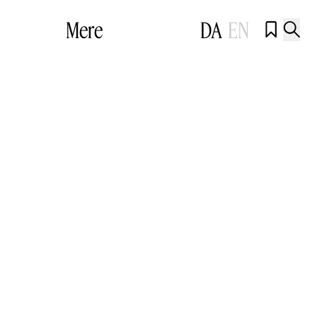
Mere
DA
EN

