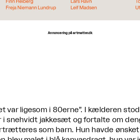
Annoncering på artmatter.dk
et var ligesom i 80erne”. I kælderen sto
r i snehvidt jakkesæt og fortalte om den
rtrætteres som barn. Hun havde ønsket a