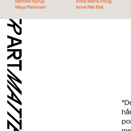
“D
hå
po