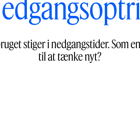
edgangsoptr
bruget stiger i nedgangstider. Som e
til at tænke nyt?