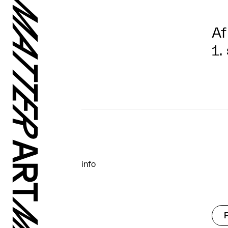
Af
1.
info