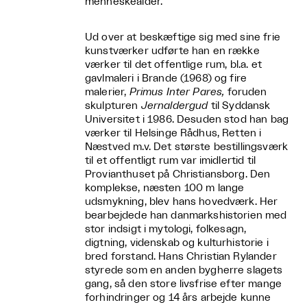
menneskealder.
Ud over at beskæftige sig med sine frie
kunstværker udførte han en række
værker til det offentlige rum, bl.a. et
gavlmaleri i Brande (1968) og fire
malerier,
Primus Inter Pares,
foruden
skulpturen
Jernaldergud
til Syddansk
Universitet i 1986. Desuden stod han bag
værker til Helsinge Rådhus, Retten i
Næstved m.v. Det største bestillingsværk
til et offentligt rum var imidlertid til
Provianthuset på Christiansborg. Den
komplekse, næsten 100 m lange
udsmykning, blev hans hovedværk. Her
bearbejdede han danmarkshistorien med
stor indsigt i mytologi, folkesagn,
digtning, videnskab og kulturhistorie i
bred forstand. Hans Christian Rylander
styrede som en anden bygherre slagets
gang, så den store livsfrise efter mange
forhindringer og 14 års arbejde kunne