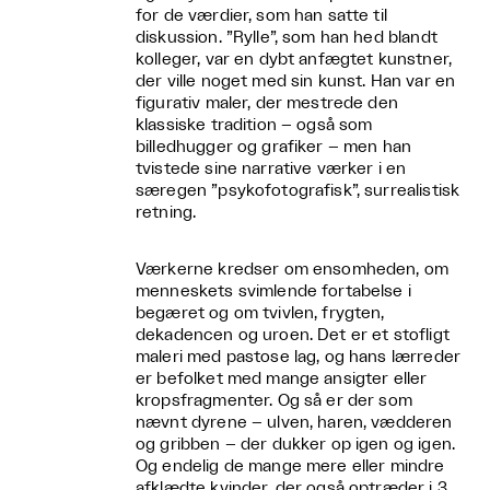
for de værdier, som han satte til
diskussion. ”Rylle”, som han hed blandt
kolleger, var en dybt anfægtet kunstner,
der ville noget med sin kunst. Han var en
figurativ maler, der mestrede den
klassiske tradition – også som
billedhugger og grafiker – men han
tvistede sine narrative værker i en
særegen ”psykofotografisk”, surrealistisk
retning.
Værkerne kredser om ensomheden, om
menneskets svimlende fortabelse i
begæret og om tvivlen, frygten,
dekadencen og uroen. Det er et stofligt
maleri med pastose lag, og hans lærreder
er befolket med mange ansigter eller
kropsfragmenter. Og så er der som
nævnt dyrene – ulven, haren, vædderen
og gribben – der dukker op igen og igen.
Og endelig de mange mere eller mindre
afklædte kvinder, der også optræder i 3