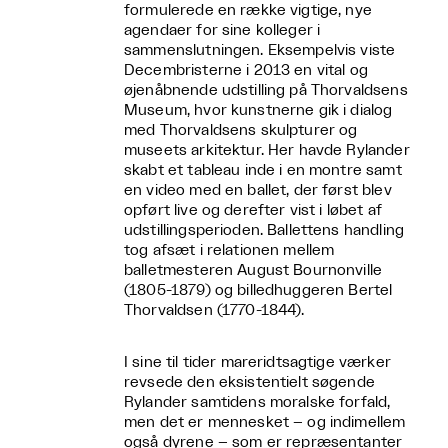
formulerede en række vigtige, nye
agendaer for sine kolleger i
sammenslutningen. Eksempelvis viste
Decembristerne i 2013 en vital og
øjenåbnende udstilling på Thorvaldsens
Museum, hvor kunstnerne gik i dialog
med Thorvaldsens skulpturer og
museets arkitektur. Her havde Rylander
skabt et tableau inde i en montre samt
en video med en ballet, der først blev
opført live og derefter vist i løbet af
udstillingsperioden. Ballettens handling
tog afsæt i relationen mellem
balletmesteren August Bournonville
(1805-1879) og billedhuggeren Bertel
Thorvaldsen (1770-1844).
I sine til tider mareridtsagtige værker
revsede den eksistentielt søgende
Rylander samtidens moralske forfald,
men det er mennesket – og indimellem
også dyrene – som er repræsentanter