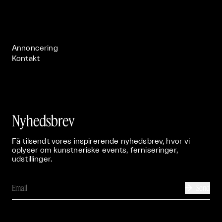
Om

Live

Publikationer

Annoncering
Kontakt
Nyhedsbrev
Få tilsendt vores inspirerende nyhedsbrev, hvor vi
oplyser om kunstneriske events, ferniseringer,
udstillinger.
Send
