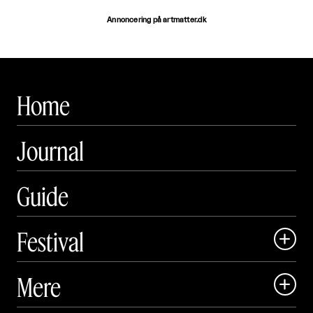
Annoncering på artmatter.dk
Home
Journal
Guide
Festival

Art Matter Local

Mere

Art Matter Festival
