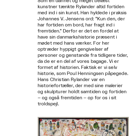
Som en dannet og meget belæst
kunstner tænkte Rylander altid fortiden
med ind i sin kunst. Han hyldede i praksis
Johannes V. Jensens ord: ”Kun den, der
har fortiden om bord, har fragt ind i
fremtiden.” Derfor er det en fordel at
have sin danmarkshistorie præsent i
mødet med hans værker. For her
optræder hyppigt gengivelser af
personer og genstande fra tidligere tider,
da de er en del af vores bagage. Vi er
formet af historien. Faktisk er vi selv
historie, som Poul Henningsen påpegede.
Hans Christian Rylander var en
historiefortæller, der med sine malerier
og skulpturer holdt samtiden og fortiden
– og også fremtiden – op for os i sit
troldspejl.