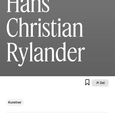
Hans
Christian
Rylander


Del
Kunstner