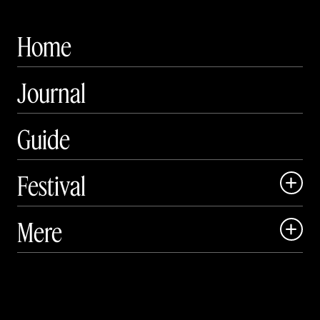
Home
Journal
Guide
Festival

Art Matter Local

Mere

Art Matter Festival

Om

Live

Publikationer
