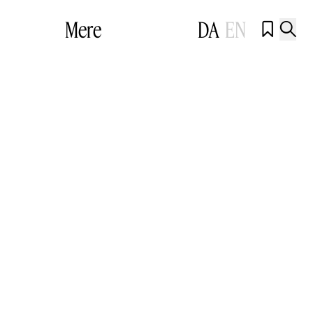
Mere
DA
EN

