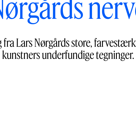
Nørgårds nerv
ng fra Lars Nørgårds store, farvestær
kunstners underfundige tegninger.