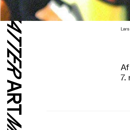
Lars
Af
7.