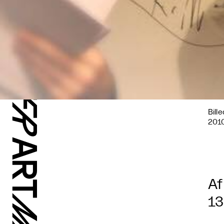
Bill
2010
Af
13