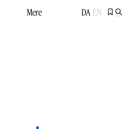
Mere
DA
EN

