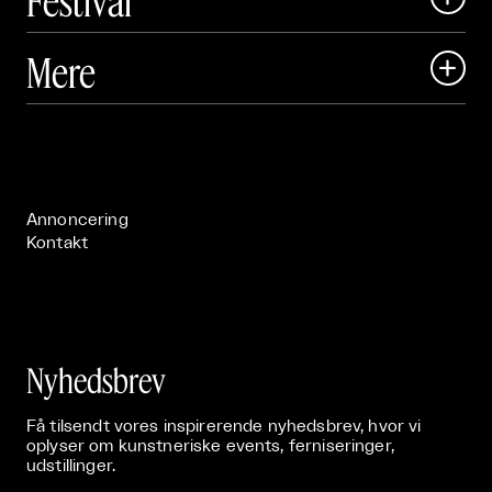
Festival
Art Matter Local

Mere

Art Matter Festival

Om

Live

Publikationer

Annoncering
Kontakt
Nyhedsbrev
Få tilsendt vores inspirerende nyhedsbrev, hvor vi
oplyser om kunstneriske events, ferniseringer,
udstillinger.