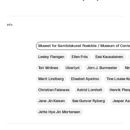
info
Museet for Samtidskunst Roskilde / Museum of Cont
Lesley Flanigan
Ellen Friis
Essi Kausalainen
Tori Wrånes
Überlyd
Jörn J. Burmester
Nin
Marit Lindberg
Elisabet Apelmo
Tine Louise 
Christian Falsnaes
Astrid Lomholt
Henrik Ple
Jane Jin Kaisen
Søs Gunver Ryberg
Jesper Aab
Jette Hye Jin Mortensen