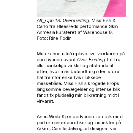
Alt_Cph 18: Overexisting
. Miss Fish &
Carlo fra Hlees7eds performance Skin
Anmesia kurateret af Warehouse 9.
Foto: Rine Rodin
Man kunne altså opleve live-værkerne på
den hypede event
Over-Existing
frit fra
alle tænkelige vinkler og afstande alt
efter, hvor man befandt sig i den store
hal fremfor enkeltvis i lukkede
messebåse. Miss Fish’s krogede krops
langsomme bevægelser og intense blik
fandt fx pludselig min blikretning midt i
virvaret.
Anna Weile Kjær uddybede i en talk med
performanceteoretiker og inspektør på
Arken, Camilla Jalving, at designet var