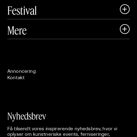
Festival

Art Matter Local

Mere

Art Matter Festival

Om

Live

Publikationer

Annoncering
Kontakt
Nyhedsbrev
Få tilsendt vores inspirerende nyhedsbrev, hvor vi
oplyser om kunstneriske events, ferniseringer,