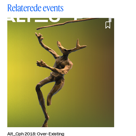
Relaterede events

Alt_Cph 2018: Over-Existing