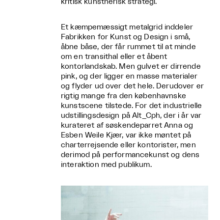
kritisk kunstnerisk strategi.
Et kæmpemæssigt metalgrid inddeler
Fabrikken for Kunst og Design i små,
åbne båse, der får rummet til at minde
om en transithal eller et åbent
kontorlandskab. Men gulvet er dirrende
pink, og der ligger en masse materialer
og flyder ud over det hele. Derudover er
rigtig mange fra den københavnske
kunstscene tilstede. For det industrielle
udstillingsdesign på Alt_Cph, der i år var
kurateret af søskendeparret Anna og
Esben Weile Kjær, var ikke møntet på
charterrejsende eller kontorister, men
derimod på performancekunst og dens
interaktion med publikum.