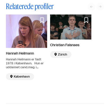
Relaterede profiler




Christian Falsnaes
Hannah Heilmann

Zürich
Hannah Heilmann er født
1978 i København. Hun er
uddannet cand.mag. i
kunsthistorie fra
Københavns Universitet. Bor

København
og arbejder i København.