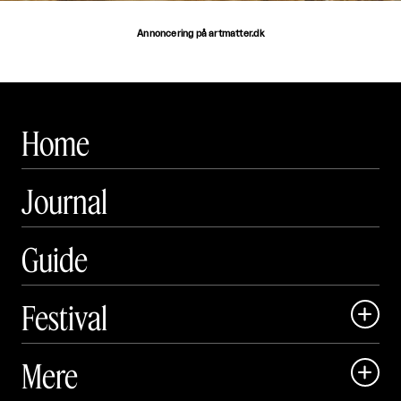
Annoncering på artmatter.dk
Home
Journal
Guide
Festival

Art Matter Local

Mere

Art Matter Festival
