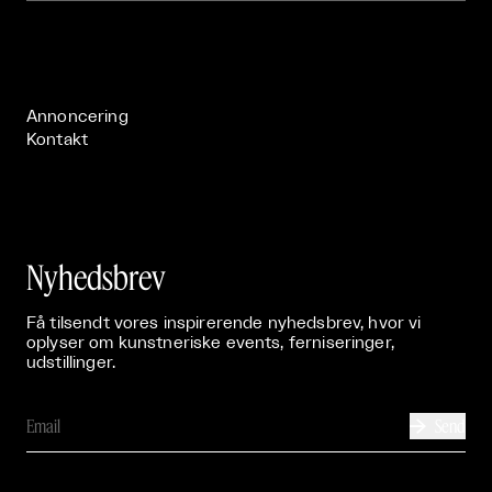
Om

Live

Publikationer

Annoncering
Kontakt
Nyhedsbrev
Få tilsendt vores inspirerende nyhedsbrev, hvor vi
oplyser om kunstneriske events, ferniseringer,
udstillinger.
Send
