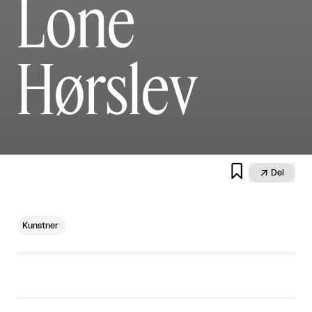
Lone
Hørslev


Del
Kunstner