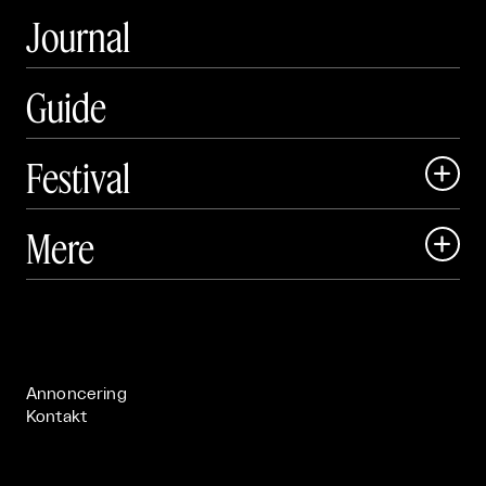
Journal
Guide
Festival

Art Matter Local

Mere

Art Matter Festival

Om

Live

Publikationer

Annoncering
Kontakt