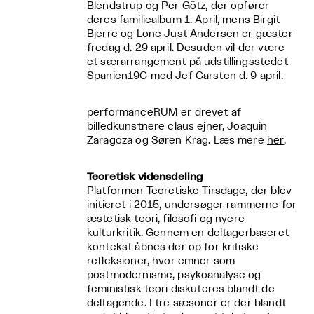
Blendstrup og Per Götz, der opfører
deres familiealbum 1. April, mens Birgit
Bjerre og Lone Just Andersen er gæster
fredag d. 29 april. Desuden vil der være
et særarrangement på udstillingsstedet
Spanien19C med Jef Carsten d. 9 april.
performanceRUM er drevet af
billedkunstnere claus ejner, Joaquin
Zaragoza og Søren Krag. Læs mere
her
.
Teoretisk vidensdeling
Platformen Teoretiske Tirsdage, der blev
initieret i 2015, undersøger rammerne for
æstetisk teori, filosofi og nyere
kulturkritik. Gennem en deltagerbaseret
kontekst åbnes der op for kritiske
refleksioner, hvor emner som
postmodernisme, psykoanalyse og
feministisk teori diskuteres blandt de
deltagende. I tre sæsoner er der blandt