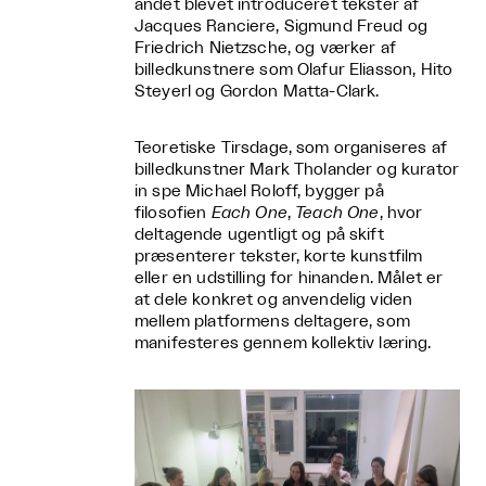
andet blevet introduceret tekster af
Jacques Ranciere, Sigmund Freud og
Friedrich Nietzsche, og værker af
billedkunstnere som Olafur Eliasson, Hito
Steyerl og Gordon Matta-Clark.
Teoretiske Tirsdage, som organiseres af
billedkunstner Mark Tholander og kurator
in spe Michael Roloff, bygger på
filosofien
Each One
,
Teach One
, hvor
deltagende ugentligt og på skift
præsenterer tekster, korte kunstfilm
eller en udstilling for hinanden. Målet er
at dele konkret og anvendelig viden
mellem platformens deltagere, som
manifesteres gennem kollektiv læring.