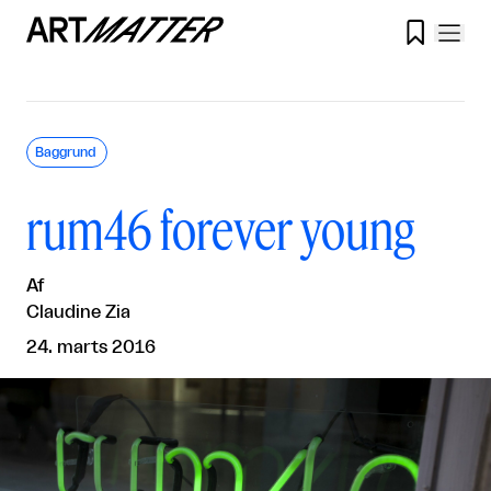

Baggrund
rum46 forever young
Af
Claudine Zia
24. marts 2016