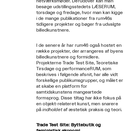
netværksmøder. Derudover kan man
besøge udstillingsstedets LÆSERUM,
torsdage og fredage, hvor man kan kigge
i de mange publikationer fra rum46s
tidligere projekter og bøger fra udvalgte
billedkunstnere.
I de senere år har rum46 også hostet en
række projekter, der arrangeres af byens
billedkunstnere og formidlere.
Projekterne Trade Test Site, Teoretiske
Tirsdage og performanceRUM, som
beskrives i følgende afsnit, har alle vidt
forskellige publikumsgrupper, og målet er
at skabe en platform for
samtidskunstens mangeartede
formsprog. Disse tiltag har ikke fokus på
en objekt-relateret kunst, men snarere
på
indholdet
af æstetisk praksis og teori.
Trade Test Site: Byttebutik og
feministisk økonomi