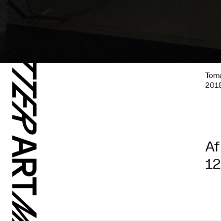
Tom
2018
Af
12