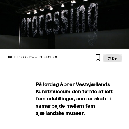

Julius Popp:
Bitfall
. Pressefoto.

Del
På lørdag åbner Vestsjællands
Kunstmuseum den første af ialt
fem udstillinger, som er skabt i
samarbejde mellem fem
sjællandske museer.