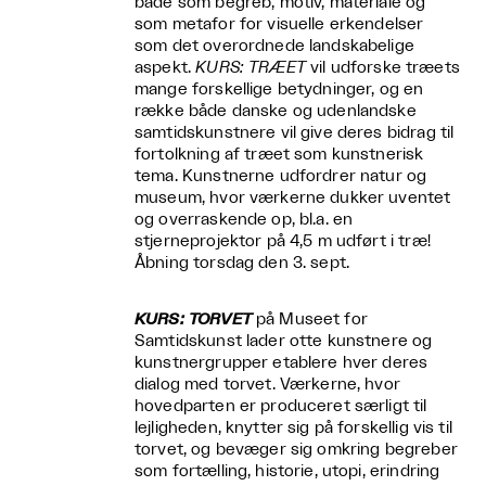
både som begreb, motiv, materiale og
som metafor for visuelle erkendelser
som det overordnede landskabelige
aspekt.
KURS: TRÆET
vil udforske træets
mange forskellige betydninger, og en
række både danske og udenlandske
samtidskunstnere vil give deres bidrag til
fortolkning af træet som kunstnerisk
tema. Kunstnerne udfordrer natur og
museum, hvor værkerne dukker uventet
og overraskende op, bl.a. en
stjerneprojektor på 4,5 m udført i træ!
Åbning torsdag den 3. sept.
KURS: TORVET
på Museet for
Samtidskunst lader otte kunstnere og
kunstnergrupper etablere hver deres
dialog med torvet. Værkerne, hvor
hovedparten er produceret særligt til
lejligheden, knytter sig på forskellig vis til
torvet, og bevæger sig omkring begreber
som fortælling, historie, utopi, erindring