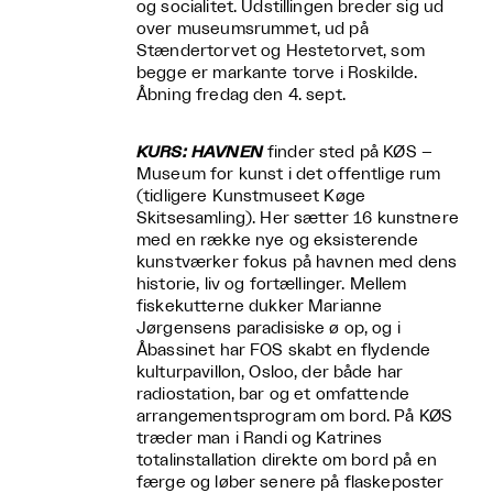
og socialitet. Udstillingen breder sig ud
over museumsrummet, ud på
Stændertorvet og Hestetorvet, som
begge er markante torve i Roskilde.
Åbning fredag den 4. sept.
KURS: HAVNEN
finder sted på KØS –
Museum for kunst i det offentlige rum
(tidligere Kunstmuseet Køge
Skitsesamling).
Her sætter 16 kunstnere
med en række nye og eksisterende
kunstværker fokus på havnen med dens
historie, liv og fortællinger. Mellem
fiskekutterne dukker Marianne
Jørgensens paradisiske ø op, og i
Åbassinet har FOS skabt en flydende
kulturpavillon, Osloo, der både har
radiostation, bar og et omfattende
arrangementsprogram om bord. På KØS
træder man i Randi og Katrines
totalinstallation direkte om bord på en
færge og løber senere på flaskeposter