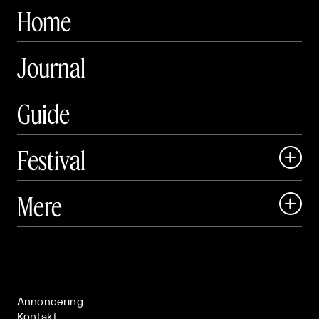
Home
Journal
Guide
Festival

Art Matter Local

Mere

Art Matter Festival

Om

Live

Publikationer

Annoncering
Kontakt